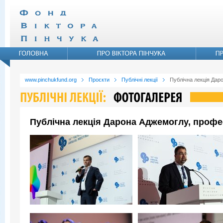
www.pinchukfund.org
Проєкти
Публічні лекції
Публічна лекція Дар
Публічна лекція Дарона Аджемоглу, профе