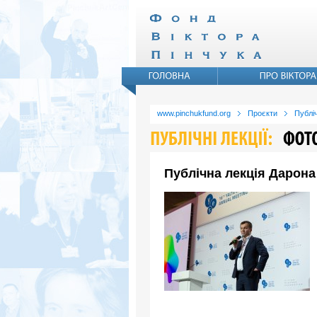
www.pinchukfund.org
Проєкти
Публіч
Публічна лекція Дарона