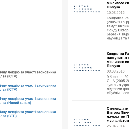
мінливого св
Пінчука
10.03.2016
Кондоліза Ра
(2005-2009 рр
тему “Виклик
Фонду Віктора
березня зібр
науковців та 
Кондоліза Р
виступить з
мінливого св
Пінчука
03.03.2016
чну лекцію за участі засновника
лза (ICTV)
9 березня 20
США (2005-20
зустріч з укр
чну лекцію за участі засновника
лідерами гро
лза (ICTV)
«Публічні лек
чну лекцію за участі засновника
йлза (Новий канал)
Стипендіати 
чну лекцію за участі засновника
Віктора Пінч
йлза (СТБ)
лауреатом Пу
журналістом
25.04.2014