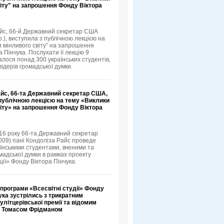
іту" на запрошення Фонду Віктора
йс, 66-й Державний секретар США
.), виступила з публічною лекцією на
и мінливого світу” на запрошення
 Пінчука. Послухати її лекцію 9
алося понад 300 українських студентів,
лідерів громадської думки.
айс, 66-та Державний секретар США,
 публічною лекцією на тему «Виклики
іту» на запрошення Фонду Віктора
16 року 66-та Державний секретар
09) пані Кондоліза Райс проведе
аїнськими студентами, вченими та
мадської думки в рамках проекту
ції» Фонду Віктора Пінчука.
програми «Всесвітні студії» Фонду
ука зустрілись з трикратним
літцерівської премії та відомим
 Томасом Фрідманом