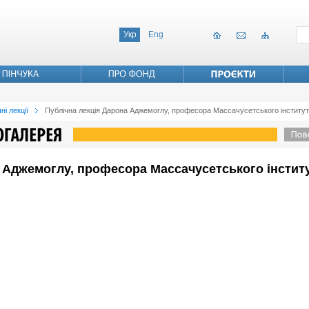
Укр
Eng
ні лекції
Публічна лекція Дарона Аджемоглу, професора Массачусетського інститут
 Аджемоглу, професора Массачусетського інститу