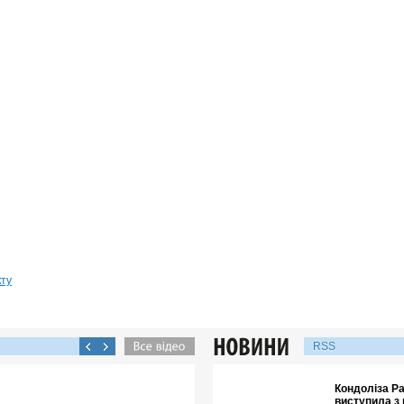
кту
RSS
Кондоліза Р
виступила з