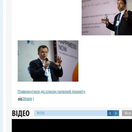
Повернутися до списку галерей проекту
Share
|
RSS