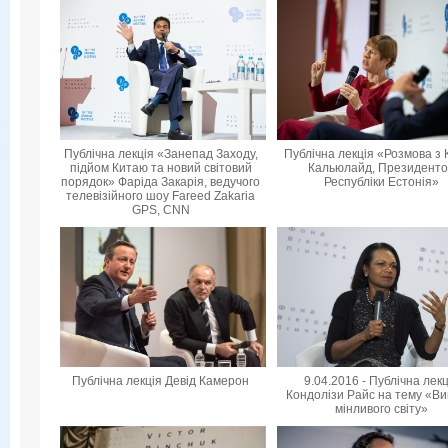
Публічна лекція «Занепад Заходу,
Публічна лекція «Розмова з 
підйом Китаю та новий світовий
Кальюлайд, Президент
порядок» Фаріда Закарія, ведучого
Республіки Естонія»
телевізійного шоу Fareed Zakaria
GPS, CNN
Публічна лекція Девід Камерон
9.04.2016 - Публічна лек
Кондолізи Райс на тему «Ви
мінливого світу»