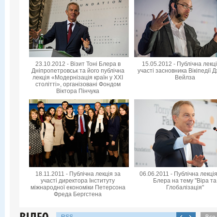
23.10.2012 - Візит Тоні Блера в
15.05.2012 - Публічна лекц
Дніпропетровськ та його публічна
участі засновника Вікіпедії 
лекція «Модернізація країн у XXI
Вейлза
столітті», організовані Фондом
Віктора Пінчука
18.11.2011 - Публічна лекція за
06.06.2011 - Публічна лекція
участі директора Інституту
Блера на тему "Віра та
міжнародної економіки Петерсона
Глобалізація"
Фреда Бергстена