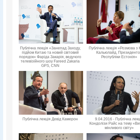
Публічна лекція «Занепад Заходу,
Публічна лекція «Розмова з 
підйом Китаю та новий світовий
Кальюлайд, Президент
порядок» Фаріда Закарія, ведучого
Республіки Естонія»
телевізійного шоу Fareed Zakaria
GPS, CNN
Публічна лекція Девід Камерон
9.04.2016 - Публічна лек
Кондолізи Райс на тему «Ви
мінливого світу»