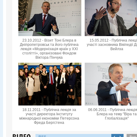
23.10.2012 - Візит Тоні Блера в
15.05.2012 - Публічна лекц
Дніпропетровськ та його публічна
участі засновника Вікіпедії 
лекція «Модернізація країн у XXI
Вейлза
столітті», організовані Фондом
Віктора Пінчука
18.11.2011 - Публічна лекція за
06.06.2011 - Публічна лекція
участі директора Інституту
Блера на тему "Віра та
міжнародної економіки Петерсона
Глобалізація"
Фреда Бергстена