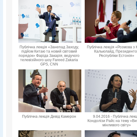
Публічна лекція «Занепад Заходу,
Публічна лекція «Розмова з 
підйом Китаю та новий світовий
Кальюлайд, Президент
порядок» Фаріда Закарія, ведучого
Республіки Естонія»
телевізійного шоу Fareed Zakaria
GPS, CNN
Публічна лекція Девід Камерон
9.04.2016 - Публічна лек
Кондолізи Райс на тему «Ви
мінливого світу»