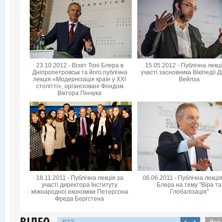
23.10.2012 - Візит Тоні Блера в
15.05.2012 - Публічна лекц
Дніпропетровськ та його публічна
участі засновника Вікіпедії 
лекція «Модернізація країн у XXI
Вейлза
столітті», організовані Фондом
Віктора Пінчука
18.11.2011 - Публічна лекція за
06.06.2011 - Публічна лекція
участі директора Інституту
Блера на тему "Віра та
міжнародної економіки Петерсона
Глобалізація"
Фреда Бергстена