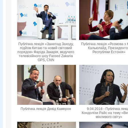
Публічна лекція «Занепад Заходу,
Публічна лекція «Розмова з 
підйом Китаю та новий світовий
Кальюлайд, Президент
порядок» Фаріда Закарія, ведучого
Республіки Естонія»
телевізійного шоу Fareed Zakaria
GPS, CNN
Публічна лекція Девід Камерон
9.04.2016 - Публічна лек
Кондолізи Райс на тему «Ви
мінливого світу»