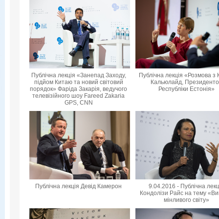
Публічна лекція «Занепад Заходу,
Публічна лекція «Розмова з 
підйом Китаю та новий світовий
Кальюлайд, Президент
порядок» Фаріда Закарія, ведучого
Республіки Естонія»
телевізійного шоу Fareed Zakaria
GPS, CNN
Публічна лекція Девід Камерон
9.04.2016 - Публічна лек
Кондолізи Райс на тему «Ви
мінливого світу»