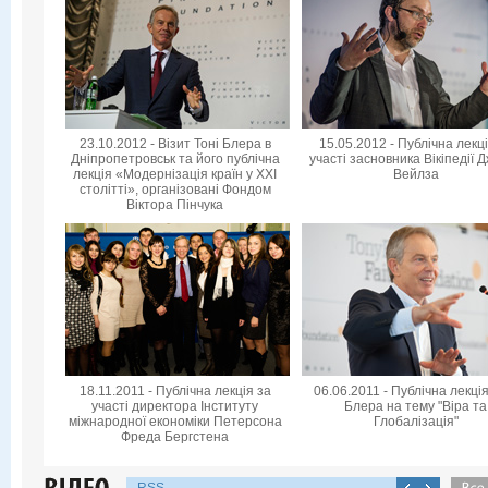
23.10.2012 - Візит Тоні Блера в
15.05.2012 - Публічна лекц
Дніпропетровськ та його публічна
участі засновника Вікіпедії 
лекція «Модернізація країн у XXI
Вейлза
столітті», організовані Фондом
Віктора Пінчука
18.11.2011 - Публічна лекція за
06.06.2011 - Публічна лекція
участі директора Інституту
Блера на тему "Віра та
міжнародної економіки Петерсона
Глобалізація"
Фреда Бергстена