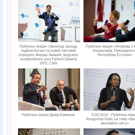
Публічна лекція «Занепад Заходу,
Публічна лекція «Розмова з 
підйом Китаю та новий світовий
Кальюлайд, Президент
порядок» Фаріда Закарія, ведучого
Республіки Естонія»
телевізійного шоу Fareed Zakaria
GPS, CNN
Публічна лекція Девід Камерон
9.04.2016 - Публічна лек
Кондолізи Райс на тему «Ви
мінливого світу»