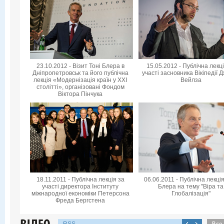
23.10.2012 - Візит Тоні Блера в
15.05.2012 - Публічна лекц
Дніпропетровськ та його публічна
участі засновника Вікіпедії 
лекція «Модернізація країн у XXI
Вейлза
столітті», організовані Фондом
Віктора Пінчука
18.11.2011 - Публічна лекція за
06.06.2011 - Публічна лекція
участі директора Інституту
Блера на тему "Віра та
міжнародної економіки Петерсона
Глобалізація"
Фреда Бергстена