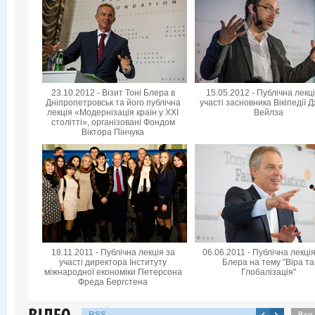
23.10.2012 - Візит Тоні Блера в
15.05.2012 - Публічна лекц
Дніпропетровськ та його публічна
участі засновника Вікіпедії 
лекція «Модернізація країн у XXI
Вейлза
столітті», організовані Фондом
Віктора Пінчука
18.11.2011 - Публічна лекція за
06.06.2011 - Публічна лекція
участі директора Інституту
Блера на тему "Віра та
міжнародної економіки Петерсона
Глобалізація"
Фреда Бергстена