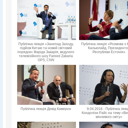
Публічна лекція «Занепад Заходу,
Публічна лекція «Розмова з 
підйом Китаю та новий світовий
Кальюлайд, Президент
порядок» Фаріда Закарія, ведучого
Республіки Естонія»
телевізійного шоу Fareed Zakaria
GPS, CNN
Публічна лекція Девід Камерон
9.04.2016 - Публічна лек
Кондолізи Райс на тему «Ви
мінливого світу»