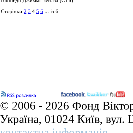
Вікіпедії Джиммі Вейлза (СТБ)
Сторінки
2
3
4
5
6
... із 6
© 2006 - 2026 Фонд Вікто
Україна, 01024 Київ, вул.
контактна інформація