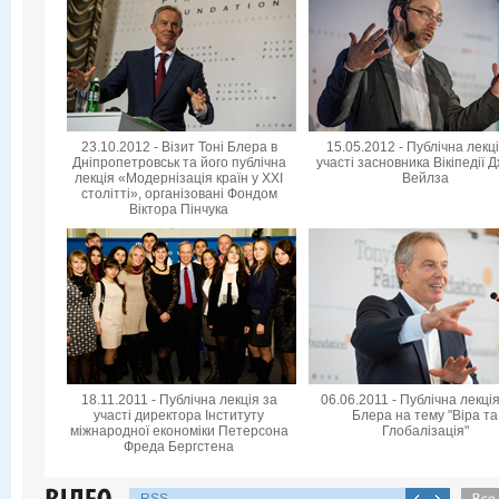
23.10.2012 - Візит Тоні Блера в
15.05.2012 - Публічна лекц
Дніпропетровськ та його публічна
участі засновника Вікіпедії 
лекція «Модернізація країн у XXI
Вейлза
столітті», організовані Фондом
Віктора Пінчука
18.11.2011 - Публічна лекція за
06.06.2011 - Публічна лекція
участі директора Інституту
Блера на тему "Віра та
міжнародної економіки Петерсона
Глобалізація"
Фреда Бергстена