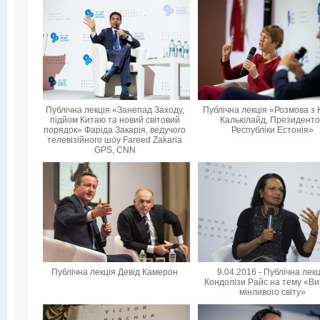
Публічна лекція «Занепад Заходу,
Публічна лекція «Розмова з 
підйом Китаю та новий світовий
Кальюлайд, Президент
порядок» Фаріда Закарія, ведучого
Республіки Естонія»
телевізійного шоу Fareed Zakaria
GPS, CNN
Публічна лекція Девід Камерон
9.04.2016 - Публічна лек
Кондолізи Райс на тему «Ви
мінливого світу»