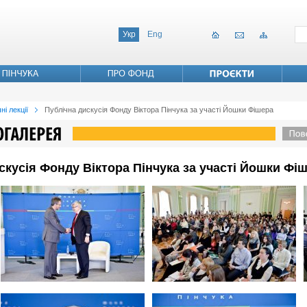
Укр
Eng
ні лекції
Публічна дискусія Фонду Віктора Пінчука за участі Йошки Фішера
искусія Фонду Віктора Пінчука за участі Йошки Фі