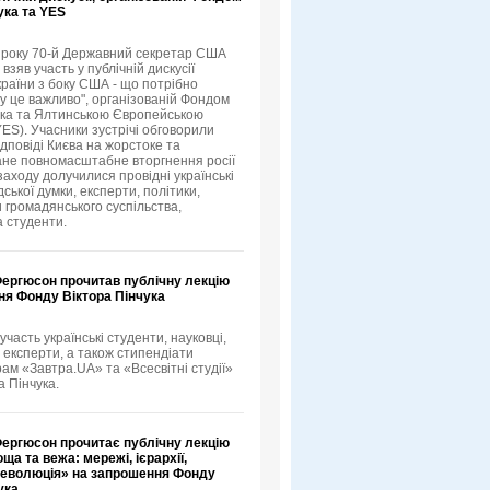
ука та YES
3 року 70-й Державний секретар США
зяв участь у публічній дискусії
країни з боку США - що потрібно
му це важливо", організованій Фондом
ука та Ялтинською Європейською
YES). Учасники зустрічі обговорили
ідповіді Києва на жорстоке та
не повномасштабне вторгнення росії
 заходу долучилися провідні українські
ської думки, експерти, політики,
 громадянського суспільства,
а студенти.
Фергюсон прочитав публічну лекцію
ня Фонду Віктора Пінчука
 участь українські студенти, науковці,
 експерти, а також стипендіати
рам «Завтра.UA» та «Всесвітні студії»
а Пінчука.
Фергюсон прочитає публічну лекцію
ща та вежа: мережі, ієрархії,
 революція» на запрошення Фонду
ука