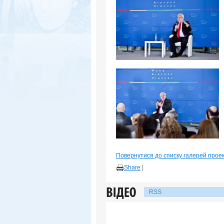
Повернутися до списку галерей прое
Share
|
RSS