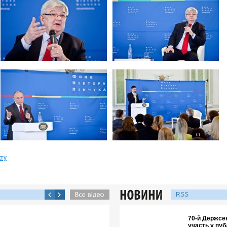
кту
RSS
70-й Держсе
участь у пуб