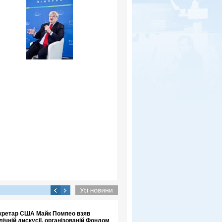
кретар США Майк Помпео взяв
лічній дискусії, організованій Фондом