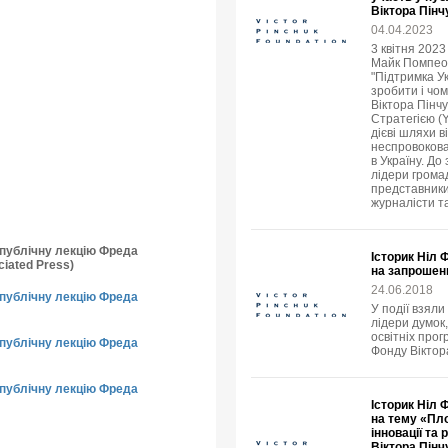
Віктора Пінч
04.04.2023
3 квітня 202
Майк Помпео в
"Підтримка У
зробити і чо
Віктора Пінч
Стратегією (
дієві шляхи в
неспровокова
в Україну. До
лідери громад
представники
журналісти т
о публічну лекцію Фреда
Історик Ніл 
iated Press)
на запрошен
24.06.2018
о публічну лекцію Фреда
У події взяли
лідери думок,
освітніх прог
о публічну лекцію Фреда
Фонду Віктор
о публічну лекцію Фреда
Історик Ніл 
на тему «Пло
інновації та
Віктора Пінч