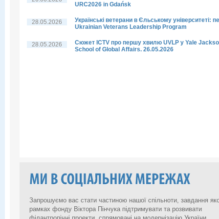
URC2026 in Gdańsk
Українські ветерани в Єльському університеті: п
28.05.2026
Ukrainian Veterans Leadership Program
Сюжет ICTV про першу хвилю UVLP у Yale Jacks
28.05.2026
School of Global Affairs. 26.05.2026
Запрошуємо вас стати частиною нашої спільноти, завдання яко
рамках фонду Віктора Пінчука підтримувати та розвивати
філантропічні проекти, спрямовані на модернізацію України.