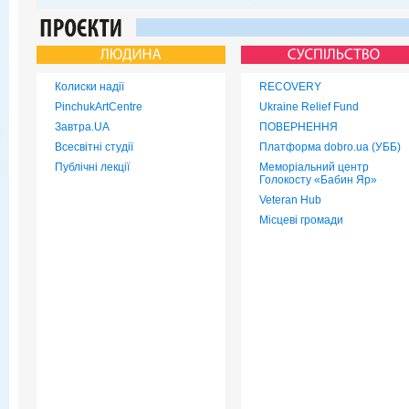
Колиски надії
RECOVERY
PinchukArtCentre
Ukraine Relief Fund
Завтра.UA
ПОВЕРНЕННЯ
Всесвітні студії
Платформа dobro.ua (УББ)
Публічні лекції
Меморіальний центр
Голокосту «Бабин Яр»
Veteran Hub
Місцеві громади