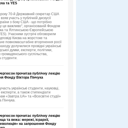
ука та YES
3 року 70-й Державний секретар США
зяв участь у публічній дискусії
країни з боку США - що потрібно
му це важливо", організованій Фондом
ука та Ялтинською Європейською
YES). Учасники зустрічі обговорили
ідповіді Києва на жорстоке та
не повномасштабне вторгнення росії
 заходу долучилися провідні українські
ської думки, експерти, політики,
 громадянського суспільства,
а студенти.
Фергюсон прочитав публічну лекцію
ня Фонду Віктора Пінчука
 участь українські студенти, науковці,
 експерти, а також стипендіати
рам «Завтра.UA» та «Всесвітні студії»
а Пінчука.
Фергюсон прочитає публічну лекцію
ща та вежа: мережі, ієрархії,
 революція» на запрошення Фонду
ука