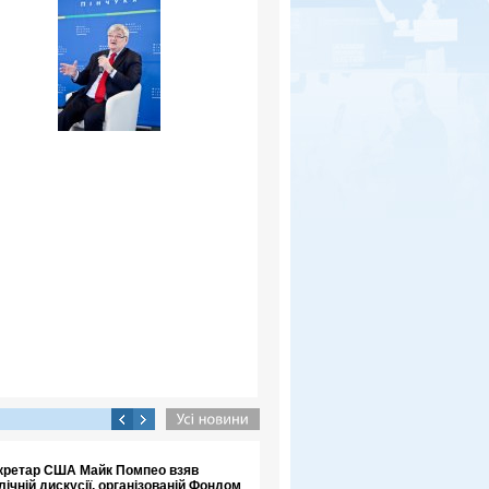
кретар США Майк Помпео взяв
лічній дискусії, організованій Фондом