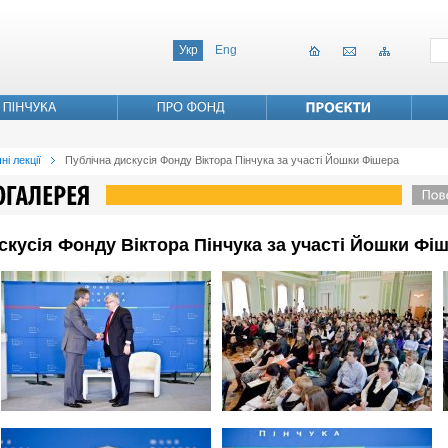
Укр
Eng
ні лекції
Публічна дискусія Фонду Віктора Пінчука за участі Йошки Фішера
искусія Фонду Віктора Пінчука за участі Йошки Фі