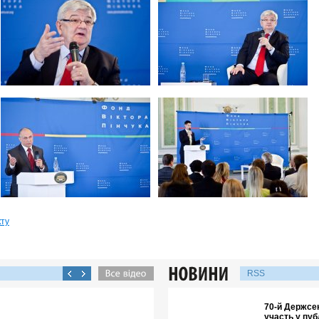
кту
RSS
70-й Держсе
участь у пуб