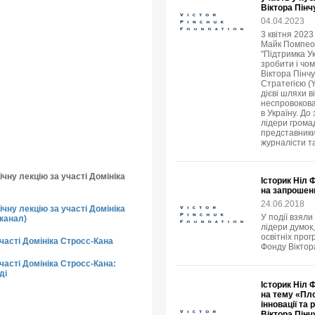
Віктора Пінч
04.04.2023
3 квітня 202
Майк Помпео в
"Підтримка У
зробити і чо
Віктора Пінч
Стратегією (
дієві шляхи в
неспровокова
в Україну. До
лідери громад
представники
журналісти т
чну лекцію за участі Домініка
Історик Ніл 
на запрошен
24.06.2018
чну лекцію за участі Домініка
У події взяли
канал)
лідери думок,
освітніх прог
участі Домініка Стросс-Кана
Фонду Віктор
часті Домініка Стросс-Кана:
ді
Історик Ніл 
на тему «Пло
інновації та
Віктора Пінч