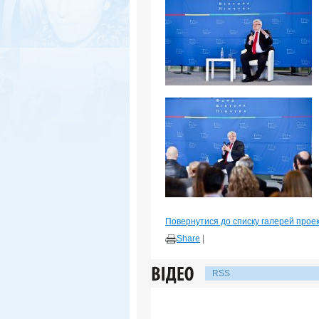
Повернутися до списку галерей прое
Share
|
RSS