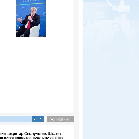
ний секретар Сполучених Штатів
н Керрі прочитає публічну лекцію