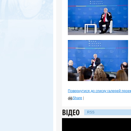
Повернутися до списку галерей прое
Share
|
RSS