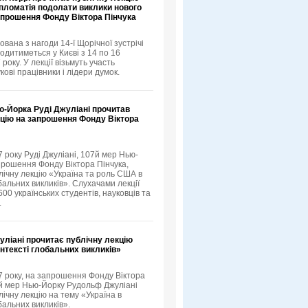
пломатія подолати виклики нового
апрошення Фонду Віктора Пінчука
ована з нагоди 14-ї Щорічної зустрічі
одитиметься у Києві з 14 по 16
року. У лекції візьмуть участь
кові працівники і лідери думок.
ю-Йорка Руді Джуліані прочитав
кцію на запрошення Фонду Віктора
 року Руді Джуліані, 107й мер Нью-
прошення Фонду Віктора Пінчука,
лічну лекцію «Україна та роль США в
бальних викликів». Слухачами лекції
00 українських студентів, науковців та
.
ліані прочитає публічну лекцію
онтексті глобальних викликів»
7 року, на запрошення Фонду Віктора
-й мер Нью-Йорку Рудольф Джуліані
ічну лекцію на тему «Україна в
бальних викликів».