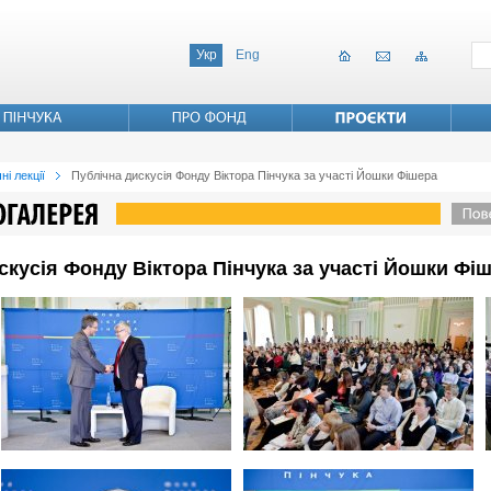
Укр
Eng
ні лекції
Публічна дискусія Фонду Віктора Пінчука за участі Йошки Фішера
искусія Фонду Віктора Пінчука за участі Йошки Фі