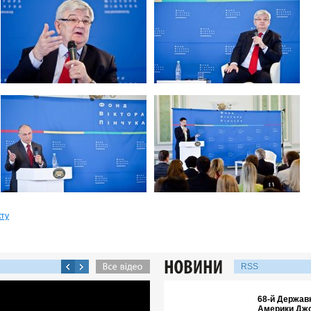
кту
RSS
68-й Держав
Америки Джо