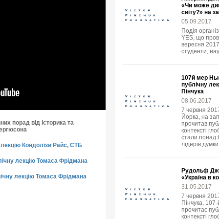
«Чи може ди
світу?» на з
05.09.2017
Подія організ
YES, що пров
вересня 2017 
студенти, нау
107й мер Нь
публічну ле
Пінчука
08.06.2017
7 червня 2017
Йорка, на за
них порад від історика та
прочитав пуб
Фергюсона
контексті гло
стали понад 6
лідерів думки
лекцію Кондолізи Райс, СТБ
лічну лекцію Томаса Фрідмана
Рудольф Джу
ічну лекцію Томаса Фрідмана
«Україна в к
31.05.2017
7 червня 201
Пінчука, 107
прочитає публ
контексті гло