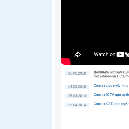
Декілька інформацій
25.06.2018
письменника Ніла 
Сюжет про публічну 
14.03.2016
Сюжет ICTV про пуб
25.04.2014
Сюжет СТБ про публ
25.04.2014