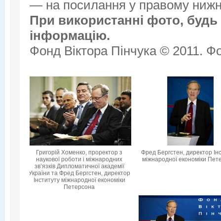
— на посилання у правому нижнь
При використанні фото, будь 
інформацію.
Фонд Віктора Пінчука © 2011. Фо
Григорій Хоменко, проректор з
Фред Бергстен, директор Ін
наукової роботи і міжнародних
міжнародної економіки Пет
зв’язків Дипломатичної академії
України та Фред Бергстен, директор
Інституту міжнародної економіки
Петерсона