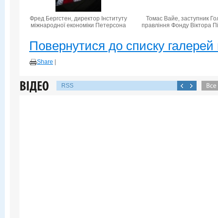
Фред Бергстен, директор Інституту
Томас Вайе, заступник Го
міжнародної економіки Петерсона
правління Фонду Віктора П
Повернутися до списку галерей 
Share
|
RSS