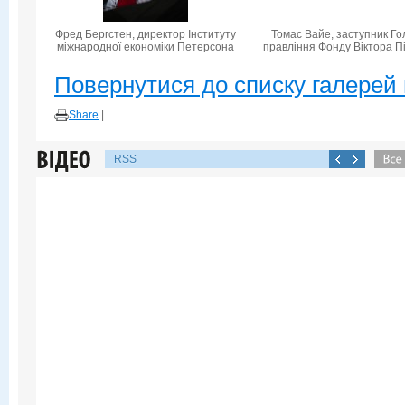
Фред Бергстен, директор Інституту
Томас Вайе, заступник Го
міжнародної економіки Петерсона
правління Фонду Віктора П
Повернутися до списку галерей 
Share
|
RSS