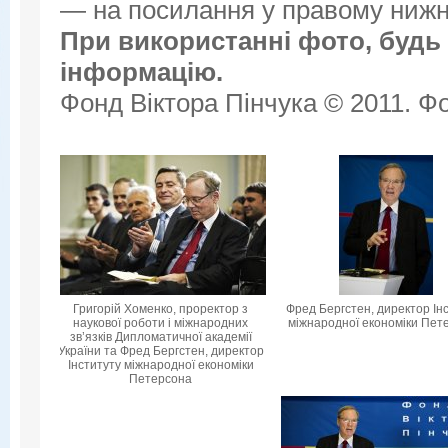
— на посилання у правому нижнь
При використанні фото, будь 
інформацію.
Фонд Віктора Пінчука © 2011. Фо
Григорій Хоменко, проректор з
Фред Бергстен, директор Ін
наукової роботи і міжнародних
міжнародної економіки Пет
зв’язків Дипломатичної академії
України та Фред Бергстен, директор
Інституту міжнародної економіки
Петерсона