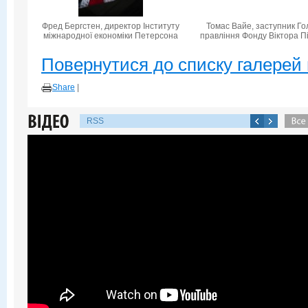
Фред Бергстен, директор Інституту
Томас Вайе, заступник Го
міжнародної економіки Петерсона
правління Фонду Віктора П
Повернутися до списку галерей 
Share
|
RSS