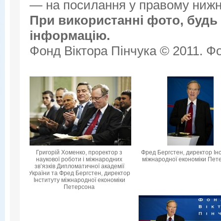
— на посилання у правому нижнь
При використанні фото, будь 
інформацію.
Фонд Віктора Пінчука © 2011. Фо
Григорій Хоменко, проректор з
Фред Бергстен, директор Ін
наукової роботи і міжнародних
міжнародної економіки Пет
зв’язків Дипломатичної академії
України та Фред Бергстен, директор
Інституту міжнародної економіки
Петерсона