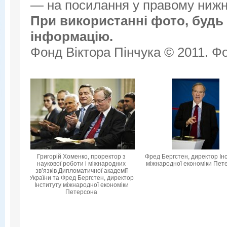
— на посилання у правому нижнь
При використанні фото, будь 
інформацію.
Фонд Віктора Пінчука © 2011. Фо
Григорій Хоменко, проректор з
Фред Бергстен, директор Ін
наукової роботи і міжнародних
міжнародної економіки Пет
зв’язків Дипломатичної академії
України та Фред Бергстен, директор
Інституту міжнародної економіки
Петерсона