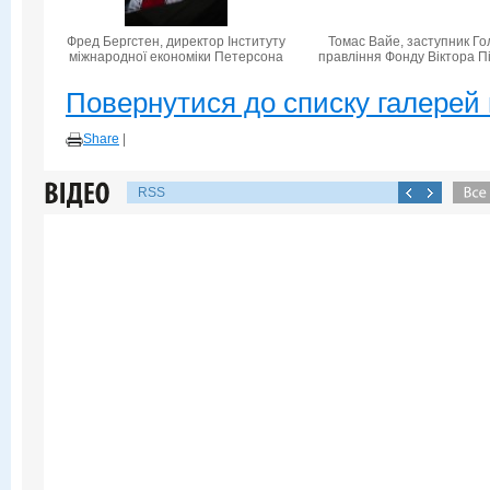
Фред Бергстен, директор Інституту
Томас Вайе, заступник Го
міжнародної економіки Петерсона
правління Фонду Віктора П
Повернутися до списку галерей 
Share
|
RSS