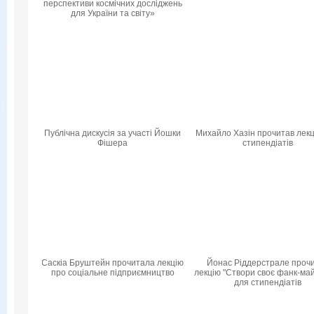
перспективи космічних досліджень
для України та світу»
Публічна дискусія за участі Йошки
Михайло Хазін прочитав лекц
Фішера
стипендіатів
Саскіа Бруштейн прочитала лекцію
Йонас Ріддерстрале проч
про соціальне підприємництво
лекцію "Створи своє фанк-ма
для стипендіатів