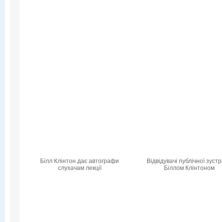
Білл Клінтон дає автографи
Відвідувачі публічної зустрі
слухачам лекції
Біллом Клінтоном