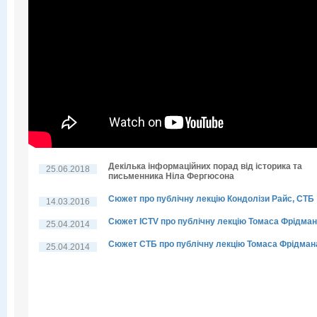
Декілька інформаційних порад від історика та
25.06.2018
письменника Ніла Фергюсона
Сюжет про публічну лекцію Кондолізи Райс, СТБ
14.03.2016
Сюжет ICTV про публічну лекцію Томаса Фрідма
25.04.2014
Сюжет СТБ про публічну лекцію Томаса Фрідман
25.04.2014