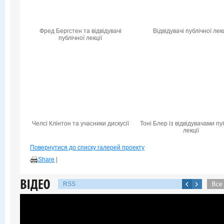
Фред Бергстен та відвідувачі
Відвідувачі публічної лекц
публічної лекції
Челсі Клінтон та учасники дискусії
Тоні Блер із відвідувачами пу
лекції
Повернутися до списку галерей проекту
Share
|
RSS