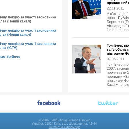
правильний
22.11.2011
У п’ятницю, 
чну лекцію за участі засновника
провів Публіч
йлза (Новий канал)
Бергстена (Fr
міжнародної е
for Internatio
чну лекцію за участі засновника
йлза (Новий канал)
чну лекцію за участі засновника
Тоні Блер пр
лза (ICTV)
та Глобаліза
підтримки Ф
иммі Вейлза
07.06.2011
Тоні Блер, пр
2007, заснов
прочитав пуб
програми «За
підтримки Фон
Києві у понед
© 2006 - 2026 Фонд Віктора Пінчука
Україна, 01024 Київ, вул. Шовковична, 42-44
контактна інформація