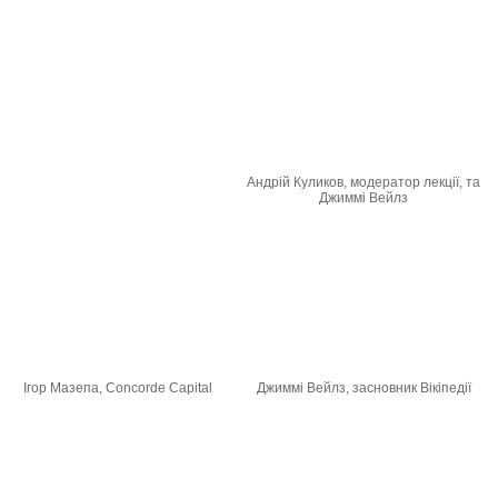
Андрій Куликов, модератор лекції, та
Джиммі Вейлз
Ігор Мазепа, Concorde Capital
Джиммі Вейлз, засновник Вікіпедії