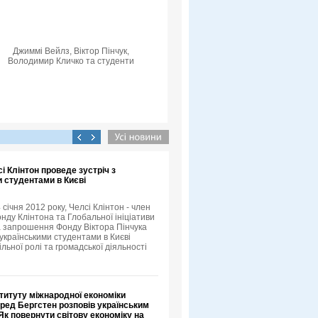
Джиммі Вейлз, Віктор Пінчук,
Володимир Кличко та студенти
сі Клінтон проведе зустріч з
 студентами в Києві
4 січня 2012 року, Челсі Клінтон - член
нду Клінтона та Глобальної ініціативи
а запрошення Фонду Віктора Пінчука
 українськими студентами в Києві
льної ролі та громадської діяльності
титуту міжнародної економіки
ред Бергстен розповів українським
к повернути світову економіку на