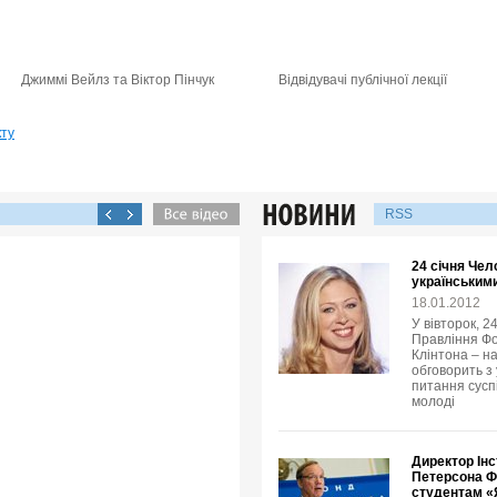
Джиммі Вейлз та Віктор Пінчук
Відвідувачі публічної лекції
кту
RSS
24 січня Чел
українськими
18.01.2012
У вівторок, 2
Правління Фо
Клінтона – н
обговорить з
питання суспі
молоді
Директор Інс
Петерсона Ф
студентам «Я