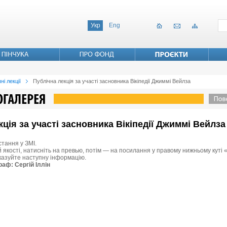
Укр
Eng
ні лекції
Публічна лекція за участі засновника Вікіпедії Джиммі Вейлза
екція за участі засновника Вікіпедії Джиммі Вейлза
стання у ЗМІ.
 якості, натисніть на превью, потім — на посилання у правому нижньому куті «
вказуйте наступну інформацію.
раф: Сергій Іллін