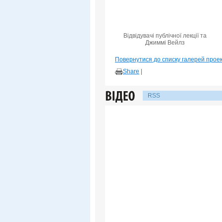
Відвідувачі публічної лекції та
Джиммі Вейлз
Повернутися до списку галерей прое
Share
|
RSS