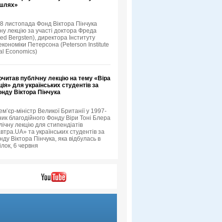
 шлях»
18 листопада Фонд Віктора Пінчука
ну лекцію за участі доктора Фреда
ed Bergsten), директора Інституту
кономіки Петерсона (Peterson Institute
nal Economics)
очитав публічну лекцію на тему «Віра
ція» для українських студентів за
онду Віктора Пінчука
ем’єр-міністр Великої Британії у 1997-
ник благодійного Фонду Віри Тоні Блера
лічну лекцію для стипендіатів
втра.UA» та українських студентів за
ду Віктора Пінчука, яка відбулась в
ілок, 6 червня