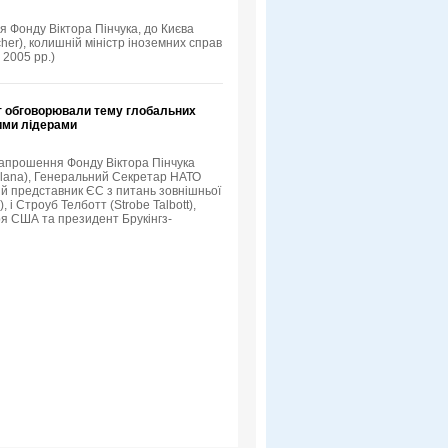
я Фонду Віктора Пінчука, до Києва
her), колишній міністр іноземних справ
 2005 рр.)
т обговорювали тему глобальних
кими лідерами
 запрошення Фонду Віктора Пінчука
Solana), Генеральний Секретар НАТО
й представник ЄС з питань зовнішньої
 і Строуб Телботт (Strobe Talbott),
я США та президент Брукінгз-