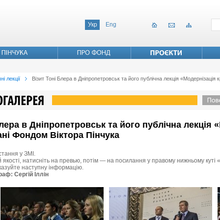
Укр
Eng
ні лекції
Візит Тоні Блера в Дніпропетровськ та його публічна лекція «Модернізація к
 Блера в Дніпропетровськ та його публічна лекція 
вані Фондом Віктора Пінчука
стання у ЗМІ.
 якості, натисніть на превью, потім — на посилання у правому нижньому куті «
вказуйте наступну інформацію.
раф: Сергій Іллін