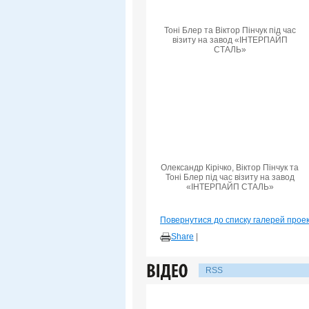
Тоні Блер та Віктор Пінчук під час
візиту на завод «ІНТЕРПАЙП
СТАЛЬ»
Олександр Кірічко, Віктор Пінчук та
Тоні Блер під час візиту на завод
«ІНТЕРПАЙП СТАЛЬ»
Повернутися до списку галерей прое
Share
|
RSS