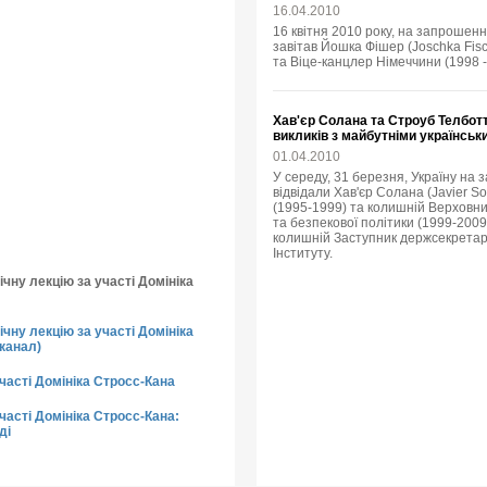
16.04.2010
16 квітня 2010 року, на запрошенн
завітав Йошка Фішер (Joschka Fisc
та Віце-канцлер Німеччини (1998 -
Хав'єр Солана та Строуб Телбот
викликів з майбутніми українсь
01.04.2010
У середу, 31 березня, Україну на
відвідали Хав'єр Солана (Javier 
(1995-1999) та колишній Верховни
та безпекової політики (1999-2009),
колишній Заступник держсекретар
Інституту.
чну лекцію за участі Домініка
чну лекцію за участі Домініка
канал)
участі Домініка Стросс-Кана
часті Домініка Стросс-Кана:
ді