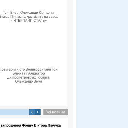
Тоні Блер, Олександр Кірічко та
Віктор Пінчук під час візиту на завод
«ІНТЕРПАЙП СТАЛЬ»
Прем’єр-міністр Великобританії Тоні
Блер та губернатор
Дніпропетровської області
Олександр Вікул
а запрошення Фонду Віктора Пінчука