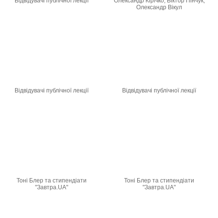
Відвідувачі публічної лекції
Олександр Кірічко, Віктор Пінчук,
Олександр Вікул
Відвідувачі публічної лекції
Відвідувачі публічної лекції
Тоні Блер та стипендіати
Тоні Блер та стипендіати
"Завтра.UA"
"Завтра.UA"