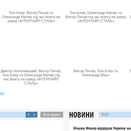
Тоні Блер, Віктор Пінчук та
Тоні Блер, Олександр Кірічко та
Олександр Кірічко під час візиту на
Віктор Пінчук під час візиту на завод
завод «ІНТЕРПАЙП СТАЛЬ»
«ІНТЕРПАЙП СТАЛЬ»
Дмитро Киселевський, Віктор Пінчук,
Віктор Пінчук, Тоні Блер та
Тоні Блер та Олександр Кірічко під
Олександр Вікул
час візиту на завод «ІНТЕРПАЙП
СТАЛЬ»
кту
RSS
Йошка Фішер відвідав Україну н