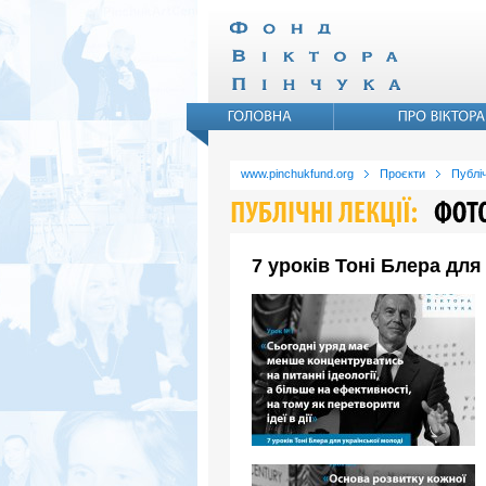
www.pinchukfund.org
Проєкти
Публіч
7 уроків Тоні Блера для