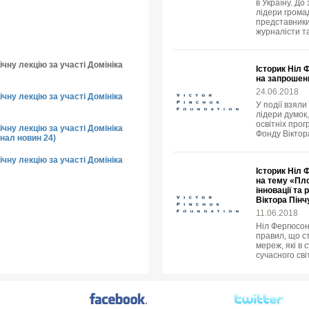
в Україну. До
лідери громад
представники
журналісти т
чну лекцію за участі Домініка
Історик Ніл 
на запрошен
24.06.2018
чну лекцію за участі Домініка
У події взяли
лідери думок,
освітніх прог
чну лекцію за участі Домініка
Фонду Віктор
нал новин 24)
чну лекцію за участі Домініка
Історик Ніл 
на тему «Пло
інновації та
Віктора Пінч
11.06.2018
Ніл Фергюсон
правил, що с
мереж, які в
сучасного світ