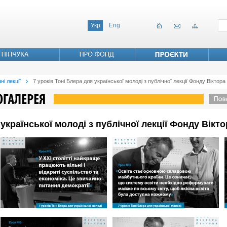
Укр
Eng
ні лекції
7 уроків Тоні Блера для української молоді з публічної лекції Фонду Віктора
 української молоді з публічної лекції Фонду Вікт