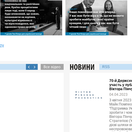
кту
RSS
70-й Держсе
участь у пуб
Віктора Пінч
04.04.2023
3 квітня 202
Майк Помпео в
"Підтримка У
зробити і чо
Віктора Пінч
Стратегією (
дієві шляхи в
неспровокова