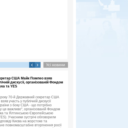
кретар США Майк Помпео взяв
лічній дискусії, організованій Фондом
ука та YES
3 року 70-й Державний секретар США
зяв участь у публічній дискусії
країни з боку США - що потрібно
му це важливо", організованій Фондом
ука та Ялтинською Європейською
YES). Учасники зустрічі обговорили
ідповіді Києва на жорстоке та
не повномасштабне вторгнення росії