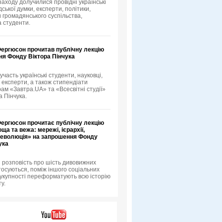
 заходу долучилися провідні українські
ської думки, експерти, політики,
 громадянського суспільства,
а студенти.
Фергюсон прочитав публічну лекцію
ня Фонду Віктора Пінчука
 участь українські студенти, науковці,
 експерти, а також стипендіати
рам «Завтра.UA» та «Всесвітні студії»
а Пінчука.
Фергюсон прочитає публічну лекцію
ща та вежа: мережі, ієрархії,
 революція» на запрошення Фонду
ука
 розповість про шість дивовижних
тосуються, поміж іншого соціальних
 сукупності переформатують всю історію
у.