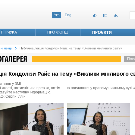
Укр
Eng
ні лекції
Публічна лекція Кондолізи Райс на тему «Виклики мінливого світу»
кція Кондолізи Райс на тему «Виклики мінливого с
стання у ЗМІ.
 якості, натисніть на превью, потім — на посилання у правому нижньому куті «
вказуйте наступну інформацію.
ф: Сергій Іллін