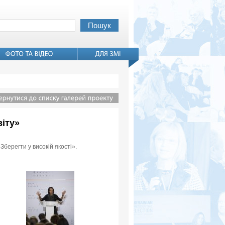
віту»
Зберегти у високій якості».