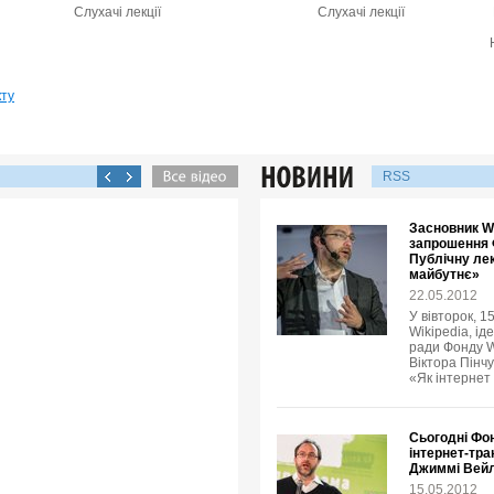
Слухачі лекції
Слухачі лекції
кту
RSS
Засновник Wi
запрошення 
Публічну лек
майбутнє»
22.05.2012
У вівторок, 1
Wikipedia, ід
ради Фонду W
Віктора Пінчу
«Як інтернет
Сьогодні Фо
інтернет-тра
Джиммі Вей
15.05.2012