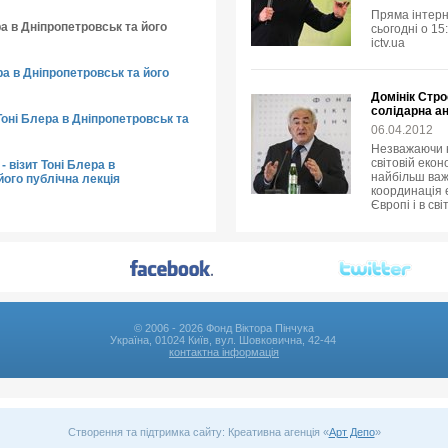
Пряма інтерн
ра в Дніпропетровськ та його
сьогодні о 15
ictv.ua
ера в Дніпропетровськ та його
Домінік Стро
солідарна ан
Тоні Блера в Дніпропетровськ та
06.04.2012
Незважаючи н
світовій екон
- візит Тоні Блера в
найбільш важ
його публічна лекція
координація е
Європі і в сві
© 2006 - 2026 Фонд Віктора Пінчука
Україна, 01024 Київ, вул. Шовковична, 42-44
контактна інформація
Створення та підтримка сайту: Креативна агенція «
Арт Депо
»