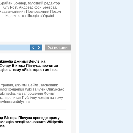
Брайан Боннер, головний редактор
Kyiv Post, Андреас фон Бекерат,
Надзвичайний і Повноважний Посол
Королівства Швеція в Україні
kipedia Джиммі Вейлз, на
Фонду Віктора Пінчука, прочитав
цію на тему «Як інтернет змінює
5 травня, Джиммі Вейлз, засновник
еолог концепції Wiki та член Опікунської
ikimedia, на запрошення Фонду
ка, прочитав Публічну лекцію на тему
 змінює майбутнє»
нд Віктора Пінчука проведе пряму
нсляцію лекції засновника Wikipedia
лза