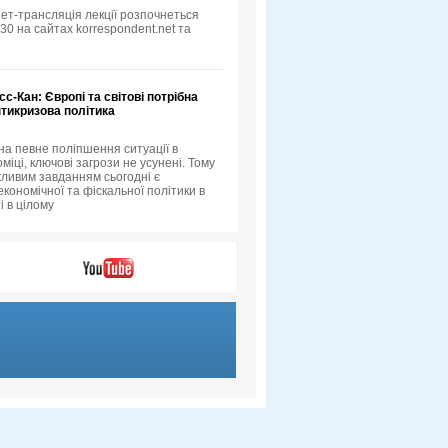
ет-трансляція лекції розпочнеться
:30 на сайтах korrespondent.net та
сс-Кан: Європі та світові потрібна
тикризова політика
а певне поліпшення ситуації в
оміці, ключові загрози не усунені. Тому
ливим завданням сьогодні є
кономічної та фіскальної політики в
ті в цілому