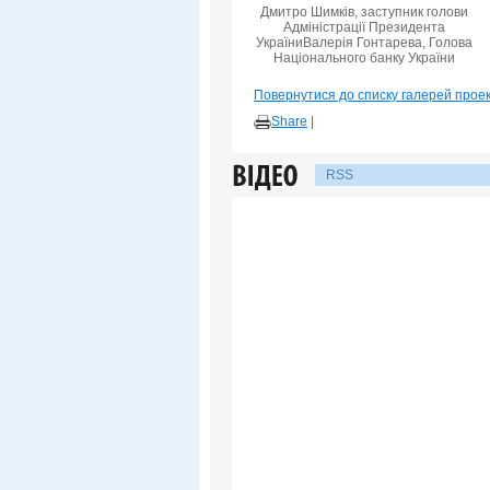
Дмитро Шимків, заступник голови
Адміністрації Президента
УкраїниВалерія Гонтарева, Голова
Національного банку України
Повернутися до списку галерей прое
Share
|
RSS