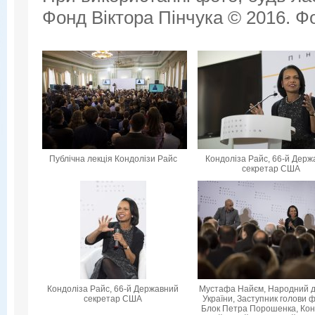
Фонд Віктора Пінчука © 2016. Фо
Публічна лекція Кондолізи Райс
Кондоліза Райс, 66-й Дер
секретар США
Кондоліза Райс, 66-й Державний
Мустафа Найєм, Народний 
секретар США
України, Заступник голови ф
Блок Петра Порошенка, Кон