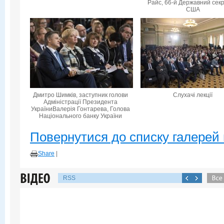
Райс, 66-й Державний сек
США
Дмитро Шимків, заступник голови
Слухачі лекції
Адміністрації Президента
УкраїниВалерія Гонтарева, Голова
Національного банку України
Повернутися до списку галерей 
Share
|
RSS