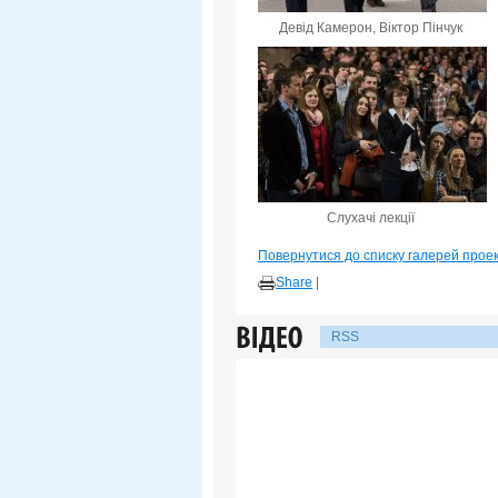
Девід Камерон, Віктор Пінчук
Слухачі лекції
Повернутися до списку галерей прое
Share
|
RSS