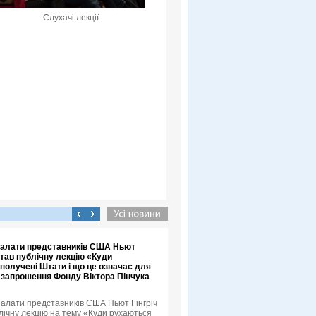
Слухачі лекції
 Палати представників США Ньют
итав публічну лекцію «Куди
получені Штати і що це означає для
а запрошення Фонду Віктора Пінчука
Палати представників США Ньют Гінгріч
лічну лекцію на тему «Куди рухаються