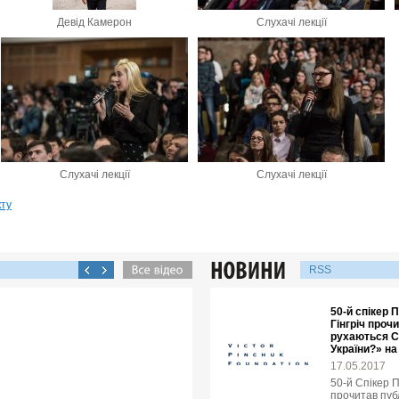
Девід Камерон
Слухачі лекції
Слухачі лекції
Слухачі лекції
кту
RSS
50-й спікер
Гінгріч проч
рухаються С
України?» н
17.05.2017
50-й Спікер 
прочитав пуб