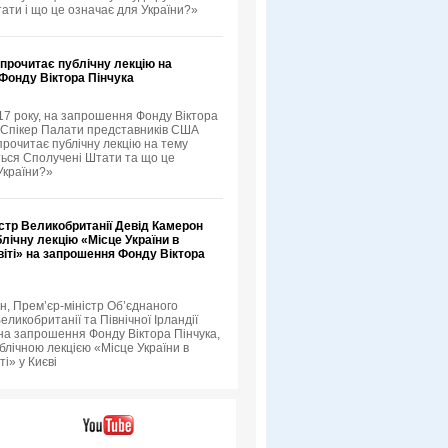
ати і що це означає для України?»
 прочитає публічну лекцію на
Фонду Віктора Пінчука
17 року, на запрошення Фонду Віктора
й Спікер Палати представників США
прочитає публічну лекцію на тему
ься Сполучені Штати та що це
України?»
стр Великобританії Девід Камерон
лічну лекцію «Місце України в
іті» на запрошення Фонду Віктора
н, Прем’єр-міністр Об’єднаного
еликобританії та Північної Ірландії
 на запрошення Фонду Віктора Пінчука,
блічною лекцією «Місце України в
ті» у Києві