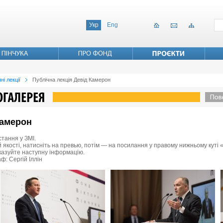
Укр
Eng
ні лекції
Публічна лекція Девід Камерон
Камерон
стання у ЗМІ.
 якості, натисніть на превью, потім — на посилання у правому нижньому куті «
вказуйте наступну інформацію.
ф: Сергій Іллін