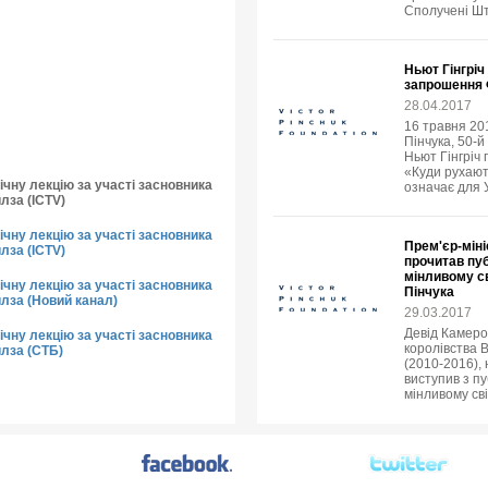
Сполучені Шт
Ньют Гінгріч
запрошення 
28.04.2017
16 травня 20
Пінчука, 50-
Ньют Гінгріч 
«Куди рухают
чну лекцію за участі засновника
означає для 
лза (ICTV)
чну лекцію за участі засновника
Прем'єр-міні
лза (ICTV)
прочитав пуб
мінливому св
чну лекцію за участі засновника
Пінчука
йлза (Новий канал)
29.03.2017
Девід Камеро
чну лекцію за участі засновника
королівства В
йлза (СТБ)
(2010-2016),
виступив з пу
мінливому сві