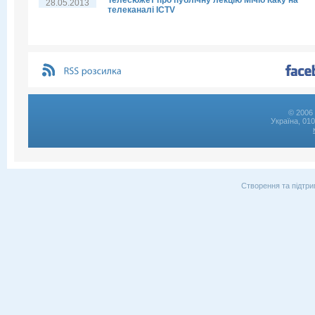
Телесюжет про публічну лекцію Мічіо Каку на
28.05.2013
телеканалі ICTV
© 2006 
Україна, 01
Створення та підтри