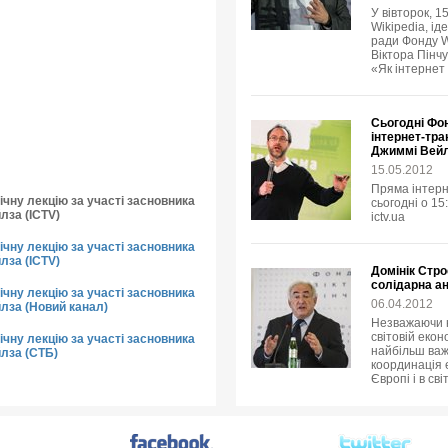
У вівторок, 1
Wikipedia, ід
ради Фонду W
Віктора Пінчу
«Як інтернет
Сьогодні Фо
інтернет-тра
Джиммі Вей
15.05.2012
Пряма інтерн
чну лекцію за участі засновника
сьогодні о 15
лза (ICTV)
ictv.ua
чну лекцію за участі засновника
лза (ICTV)
Домінік Стро
солідарна ан
чну лекцію за участі засновника
06.04.2012
йлза (Новий канал)
Незважаючи н
світовій екон
чну лекцію за участі засновника
найбільш важ
йлза (СТБ)
координація е
Європі і в сві