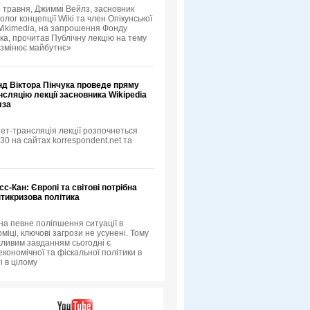
5 травня, Джиммі Вейлз, засновник
еолог концепції Wiki та член Опікунської
ikimedia, на запрошення Фонду
ка, прочитав Публічну лекцію на тему
 змінює майбутнє»
нд Віктора Пінчука проведе пряму
нсляцію лекції засновника Wikipedia
лза
ет-трансляція лекції розпочнеться
:30 на сайтах korrespondent.net та
сс-Кан: Європі та світові потрібна
тикризова політика
а певне поліпшення ситуації в
оміці, ключові загрози не усунені. Тому
ливим завданням сьогодні є
кономічної та фіскальної політики в
ті в цілому