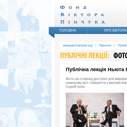
www.pinchukfund.org
Проєкти
Публіч
Публічна лекція Ньюта Г
Фото на сторінці доступні для викори
нижньому куті «Зберегти у високій як
Сергій Іллін