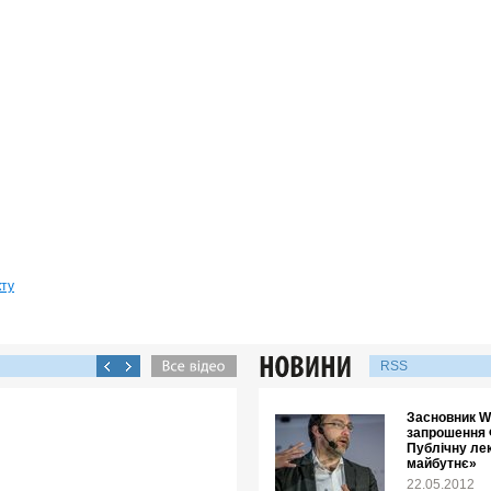
кту
RSS
Засновник Wi
запрошення 
Публічну лек
майбутнє»
22.05.2012