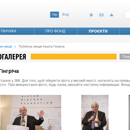
Укр
Eng
ні лекції
Публічна лекція Ньюта Гінгріча
інгріча
стання у ЗМІ. Для того, щоб зберегти фото у високій якості, натисніть на пре
ості». При використанні фото, будь ласка, вказуйте наступну інформацію. Фонд