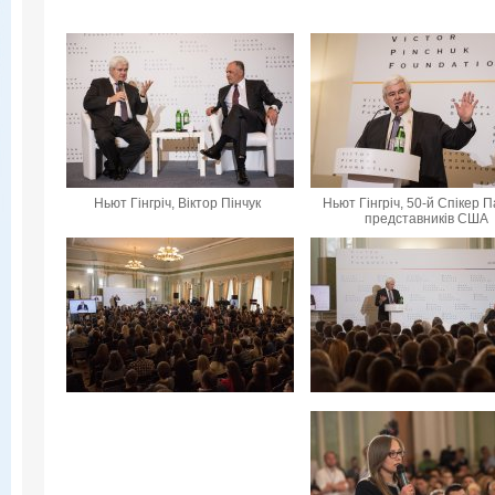
Ньют Гінгріч, Віктор Пінчук
Ньют Гінгріч, 50-й Спікер 
представників США