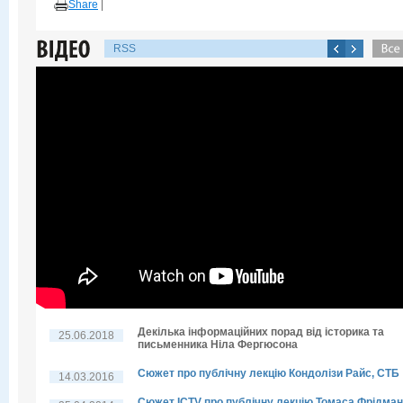
Share
|
RSS
Декілька інформаційних порад від історика та
25.06.2018
письменника Ніла Фергюсона
Сюжет про публічну лекцію Кондолізи Райс, СТБ
14.03.2016
Сюжет ICTV про публічну лекцію Томаса Фрідма