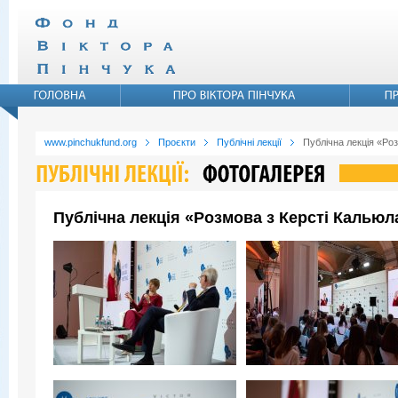
www.pinchukfund.org
Проєкти
Публічні лекції
Публічна лекція «Ро
Публічна лекція «Розмова з Керсті Кальюл