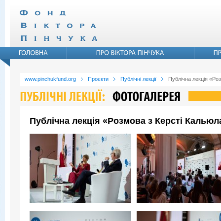
www.pinchukfund.org
Проєкти
Публічні лекції
Публічна лекція «Ро
Публічна лекція «Розмова з Керсті Кальюл