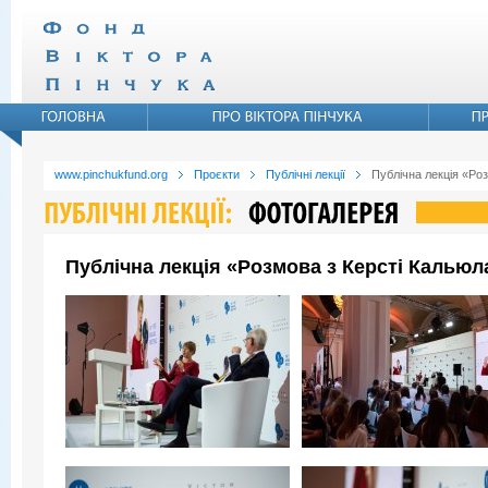
www.pinchukfund.org
Проєкти
Публічні лекції
Публічна лекція «Ро
Публічна лекція «Розмова з Керсті Кальюл