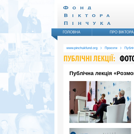
www.pinchukfund.org
Проєкти
Публіч
Публічна лекція «Розмо