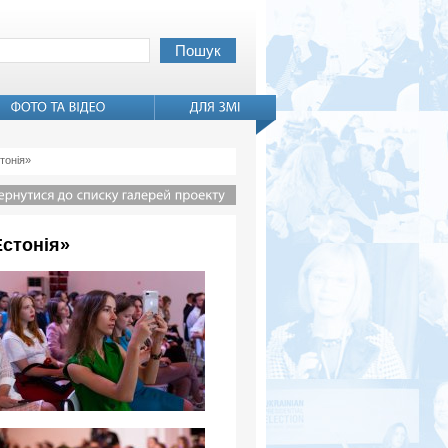
тонія»
Естонія»