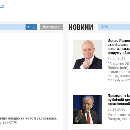
кту
RSS
Йонас Ріддер
стилі фанк» 
школи, візьм
форуму «Зав
17.05.2011
23 травня 20
Ridderstrale)
школи та авто
фанк», візьме
форуму «Завт
Президент І
публічній ди
організовані
25.11.2010
Учасниками з
чну лекцію за участі засновника
Пінчука, стал
лза (ICTV)