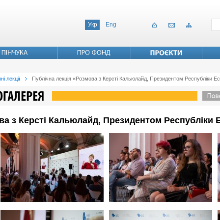
Укр
Eng
ні лекції
Публічна лекція «Розмова з Керсті Кальюлайд, Президентом Республіки Ес
ва з Керсті Кальюлайд, Президентом Республіки 