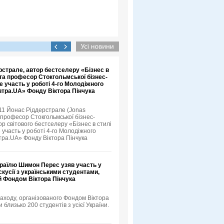
страле, автор бестселеру «Бізнес в
та професор Стокгольмської бізнес-
е участь у роботі 4-го Молодіжного
тра.UA» Фонду Віктора Пінчука
11 Йонас Ріддерстрале (Jonas
, професор Стокгольмської бізнес-
р світового бестселеру «Бізнес в стилі
 участь у роботі 4-го Молодіжного
ра.UA» Фонду Віктора Пінчука
зраїлю Шимон Перес узяв участь у
скусії з українськими студентами,
й Фондом Віктора Пінчука
аходу, організованого Фондом Віктора
и близько 200 студентів з усієї України.