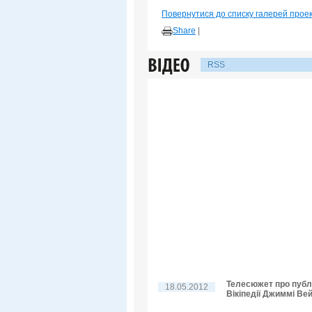
Повернутися до списку галерей прое
Share
|
RSS
Телесюжет про публі
18.05.2012
Вікіпедії Джиммі Вей