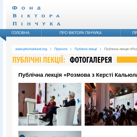
www.pinchukfund.org
Проєкти
Публічні лекції
Публічна лекція «Ро
Публічна лекція «Розмова з Керсті Кальюл