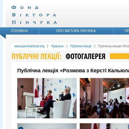
www.pinchukfund.org
Проєкти
Публічні лекції
Публічна лекція «Ро
Публічна лекція «Розмова з Керсті Кальюл