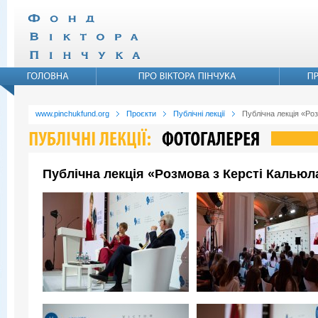
www.pinchukfund.org
Проєкти
Публічні лекції
Публічна лекція «Ро
Публічна лекція «Розмова з Керсті Кальюл