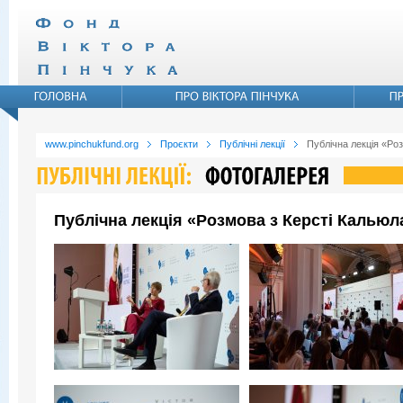
www.pinchukfund.org
Проєкти
Публічні лекції
Публічна лекція «Ро
Публічна лекція «Розмова з Керсті Кальюл