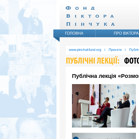
www.pinchukfund.org
Проєкти
Публіч
Публічна лекція «Розмо