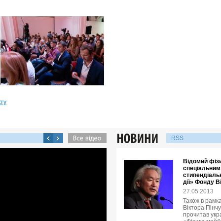
кту
RSS
Відомий фізи
спеціальним
стипендіальн
дії» Фонду В
27.05.2013
Також в рамка
Віктора Пінчу
прочитав укр