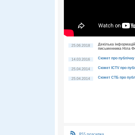
Декілька інформацій
25.06.2018
письменника Ніла 
Сюжет про публічну 
14.03.2016
Сюжет ICTV про пуб
25.04.2014
Сюжет СТБ про публ
25.04.2014