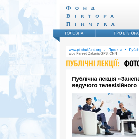
www.pinchukfund.org
Проєкти
Публіч
шоу Fareed Zakaria GPS, CNN
Публічна лекція «Занеп
ведучого телевізійного