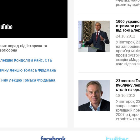
«Фізика майбу
розвитку май
1600 українс
отримали рец
від Тоні Бле
24.10.2012
У вівторок, 2
них порад від історика та
на запрошенн
Фергюсона
прем’єр-мініс
провів зустр
лекцію «Модер
лекцію Кондолізи Райс, СТБ
чого відповів
лічну лекцію Томаса Фрідмана
ічну лекцію Томаса Фрідмана
23 жовтня То
публічну лек
столітті» ор
18.10.2012
У вівторок, 2
запрошення Ф
колишній пре
2007 р.), про
столітті» та 