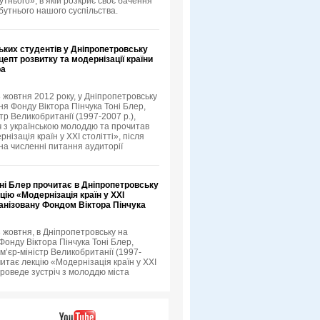
тнього», в якій розкриє своє бачення
бутнього нашого суспільства.
ьких студентів у Дніпропетровську
епт розвитку та модернізації країни
ра
3 жовтня 2012 року, у Дніпропетровську
я Фонду Віктора Пінчука Тоні Блер,
тр Великобританії (1997-2007 р.),
іч з українською молоддю та прочитав
нізація країн у XXI столітті», після
 на численні питання аудиторії
ні Блер прочитає в Дніпропетровську
цію «Модернізація країн у XXI
ганізовану Фондом Віктора Пінчука
3 жовтня, в Дніпропетровську на
онду Віктора Пінчука Тоні Блер,
м’єр-міністр Великобританії (1997-
читає лекцію «Модернізація країн у XXI
проведе зустріч з молоддю міста