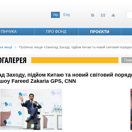
Укр
Eng
ні лекції
Публічна лекція «Занепад Заходу, підйом Китаю та новий світовий порядок»
ад Заходу, підйом Китаю та новий світовий порядо
 шоу Fareed Zakaria GPS, CNN