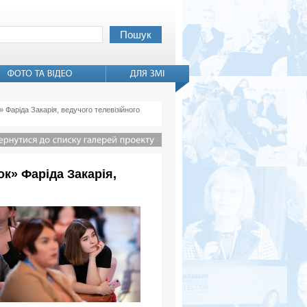
 Фаріда Закарія, ведучого телевізійного
к» Фаріда Закарія,