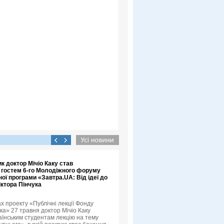
к доктор Мічіо Каку став
 гостем 6-го Молодіжного форуму
ої програми «Завтра.UA: Від ідеї до
іктора Пінчука
х проекту «Публічні лекції Фонду
ка» 27 травня доктор Мічіо Каку
аїнським студентам лекцію на тему