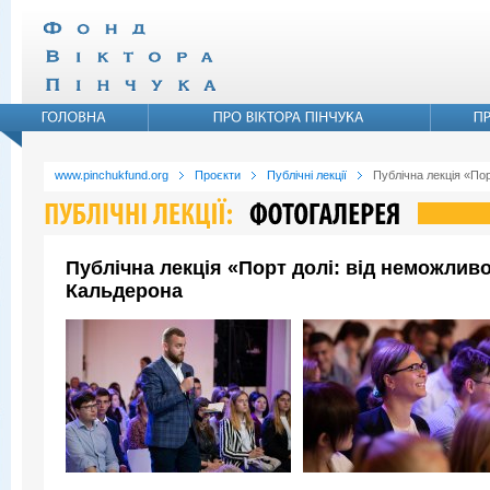
www.pinchukfund.org
Проєкти
Публічні лекції
Публічна лекція «По
Публічна лекція «Порт долі: від неможли
Кальдерона