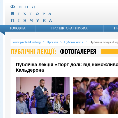
www.pinchukfund.org
Проєкти
Публічні лекції
Публічна лекція «По
Публічна лекція «Порт долі: від неможли
Кальдерона