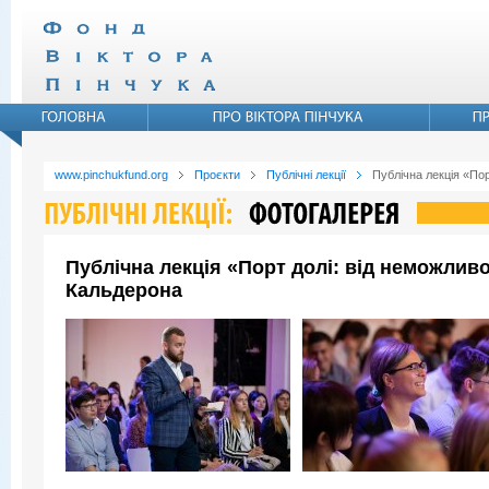
www.pinchukfund.org
Проєкти
Публічні лекції
Публічна лекція «По
Публічна лекція «Порт долі: від неможли
Кальдерона