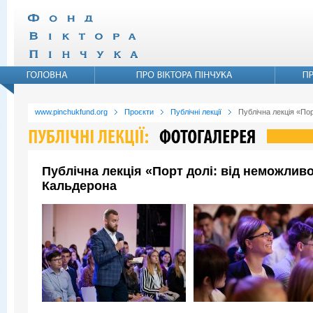
www.pinchukfund.org
Проєкти
Публічні лекції
Публічна лекція «По
Публічна лекція «Порт долі: від неможли
Кальдерона