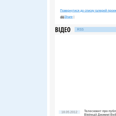
Повернутися до списку галерей прое
Share
|
RSS
Телесюжет про публі
18.05.2012
Вікіпедії Джиммі Ве