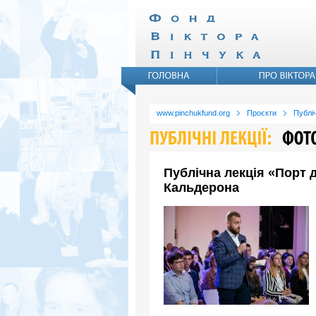
www.pinchukfund.org
Проєкти
Публіч
Публічна лекція «Порт 
Кальдерона