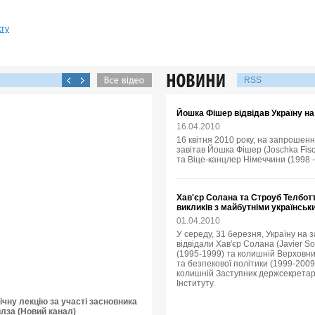
кту
RSS
Йошка Фішер відвідав Україну н
16.04.2010
16 квітня 2010 року, на запрошенн
завітав Йошка Фішер (Joschka Fisc
та Віце-канцлер Німеччини (1998 -
Хав'єр Солана та Строуб Телбот
викликів з майбутніми українсь
01.04.2010
У середу, 31 березня, Україну на
відвідали Хав'єр Солана (Javier 
(1995-1999) та колишній Верховни
та безпекової політики (1999-2009),
колишній Заступник держсекретар
Інституту.
чну лекцію за участі засновника
йлза (Новий канал)