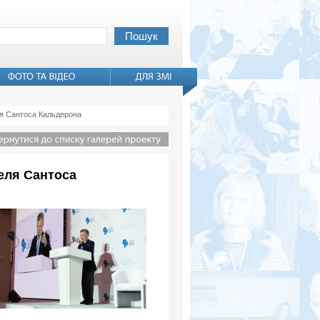
ля Сантоса Кальдерона
еля Сантоса