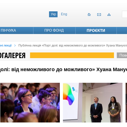
Укр
Eng
ні лекції
Публічна лекція «Порт долі: від неможливого до можливого» Хуана Мануе
долі: від неможливого до можливого» Хуана Ману