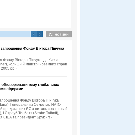
а запрошення Фонду Віктора Пінчука
я Фонду Віктора Пінчука, до Києва
her), колишній міністр іноземних справ
 2005 рр.)
т обговорювали тему глобальних
кими лідерами
 запрошення Фонду Віктора Пінчука
Solana), Генеральний Секретар НАТО
й представник ЄС з питань зовнішньої
 і Строуб Телботт (Strobe Talbott),
я США та президент Брукінгз-