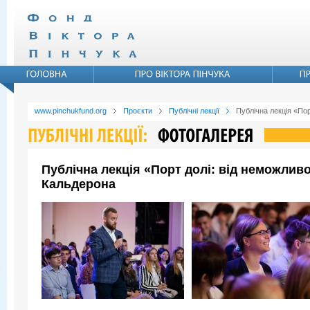
www.pinchukfund.org
Проєкти
Публічні лекції
Публічна лекція «По
Публічна лекція «Порт долі: від неможли
Кальдерона