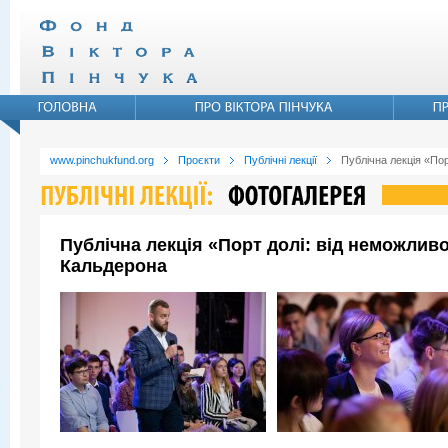
www.pinchukfund.org
Проєкти
Публічні лекції
Публічна лекція «По
Публічна лекція «Порт долі: від неможли
Кальдерона