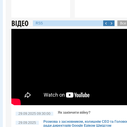
RSS
Як закінчити війну?
29.09.2025 09:30:00
Розмова з засновником, колишнім CEO та Голов
29.09.2025
ради директорів Google Еріком Шмідтом