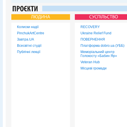
Колиски надії
RECOVERY
PinchukArtCentre
Ukraine Relief Fund
Завтра.UA
ПОВЕРНЕННЯ
Всесвітні студії
Платформа dobro.ua (УББ)
Публічні лекції
Меморіальний центр
Голокосту «Бабин Яр»
Veteran Hub
Місцеві громади