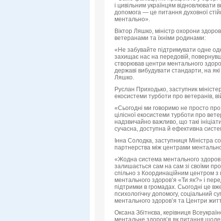
і цивільним українцям відновлювати вн
допомога — це питання духовної стійко
ментально».
Віктор Ляшко, міністр охорони здоров
ветеранами та їхніми родинами:
«Не забувайте підтримувати одне одно
захищає нас на передовій, повернувши
створював центри ментального здоров
державі вибудувати стандарти, на які
Ляшко.
Руслан Приходько, заступник міністерк
екосистеми турботи про ветеранів, ві
«Сьогодні ми говоримо не просто про 
цілісної екосистеми турботи про ветер
надзвичайно важливо, що такі ініціа
сучасна, доступна й ефективна систе
Інна Солодка, заступниця Міністра соц
партнерства між центрами ментальног
«Жодна система ментального здоров’
залишається сам на сам зі своїми п
спільно з Координаційним центром з п
ментального здоров’я «Ти як?» і пер
підтримки в громадах. Сьогодні це вж
психологічну допомогу, соціальний су
ментального здоров’я та Центри житт
Оксана Збітнєва, керівниця Всеукраїн
ментальне здоров’я як питання щоденн