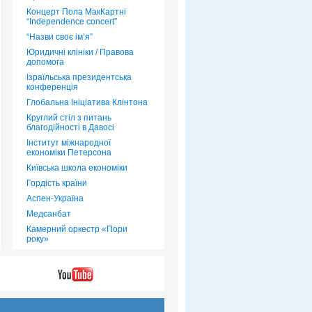
Концерт Пола МакКартні
“Independence concert”
“Назви своє ім’я”
Юридичні клініки / Правова
допомога
Ізраїльська президентська
конференція
Глобальна Ініціатива Клінтона
Круглий стіл з питань
благодійності в Давосі
Інститут міжнародної
економіки Петерсона
Київська школа економіки
Гордість країни
Аспен-Україна
Медсанбат
Камерний оркестр «Пори
року»