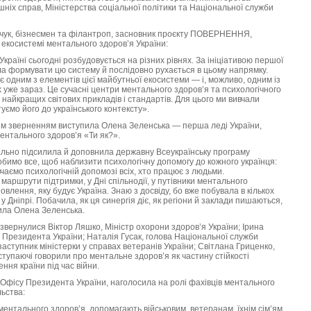
шніх справ, Міністерства соціальної політики та Національної служби
нчук, бізнесмен та філантроп, засновник проєкту ПОВЕРНЕННЯ,
 екосистемі ментального здоров’я України:
країні сьогодні розбудовується на різних рівнях. За ініціативою першої
а формувати цю систему й послідовно рухається в цьому напрямку.
одним з елементів цієї майбутньої екосистеми — і, можливо, одним із
 уже зараз. Це сучасні центри ментального здоров’я та психологічного
і найкращих світових прикладів і стандартів. Для цього ми вивчали
уємо його до українського контексту».
ним зверненням виступила Олена Зеленська — перша леді України,
ментального здоров’я «Ти як?».
еально підсилила й доповнила державну Всеукраїнську програму
обимо все, щоб наблизити психологічну допомогу до кожного українця:
чаємо психологічній допомозі всіх, хто працює з людьми.
аршрути підтримки, у Дні спільнодії, у путівники ментального
новлення, яку будує Україна. Знаю з досвіду, бо вже побувала в кількох
 Дніпрі. Побачила, як ця синергія діє, як регіони й заклади пишаються,
ила Олена Зеленська.
в звернулися Віктор Ляшко, Міністр охорони здоровʼя України; Ірина
 Президента України; Наталія Гусак, голова Національної служби
заступник міністерки у справах ветеранів України; Світлана Гриценко,
упаючі говорили про ментальне здоров’я як частину стійкості
ння країни під час війни.
 Офісу Президента України, наголосила на ролі фахівців ментального
льства:
ментального здоров’я, допомагають військовим, ветеранам, їхнім сім’ям