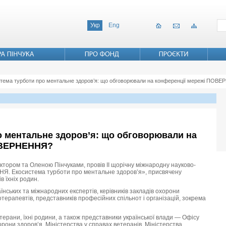
Укр
Eng
тема турботи про ментальне здоров’я: що обговорювали на конференції мережі ПОВ
о ментальне здоров’я: що обговорювали на
ОВЕРНЕННЯ?
ором та Оленою Пінчуками, провів II щорічну міжнародну науково-
. Екосистема турботи про ментальне здоров’я», присвячену
в їхніх родин.
аїнських та міжнародних експертів, керівників закладів охорони
хотерапевтів, представників професійних спільнот і організацій, зокрема
етерани, їхні родини, а також представники української влади — Офісу
рони здоров’я, Міністерства у справах ветеранів, Міністерства