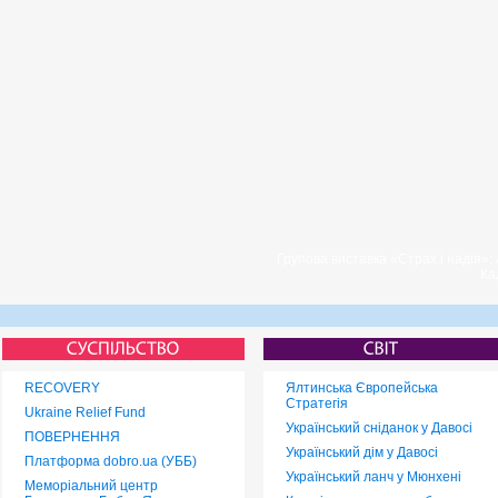
Групова виставка «Страх і надія»:
Ка
RECOVERY
Ялтинська Європейська
Стратегія
Ukraine Relief Fund
Український сніданок у Давосі
ПОВЕРНЕННЯ
Український дім у Давосі
Платформа dobro.ua (УББ)
Український ланч у Мюнхені
Меморіальний центр