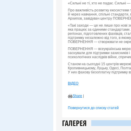
«Сильні не ті, хто не падає. Сильні — 
Про важливість розвитку екосистеми 
й через навчання, спільні стандарти
Архипов, завідувач центру ПОВЕРНЕ
«Такі заходи — це не лише про нові з
яка працює за єдиними стандартами. 
регіонах, підготовлених фахівців, ст
підтримку незалежно від того, в якому
ПОВЕРНЕННЯ — створювати не окремі 
ПОВЕРНЕННЯ — всеукраїнська мережа 
заснували для підтримки захисників і 
психологічних наслідків війни, спричи
Станом на сьогодні 15 центрів мережі 
Кропивницькому, Луцьку, Одесі, Полтав
У них фахову безоплатну підтримку вж
ВІДЕО
Share
|
Повернутися до списку статей