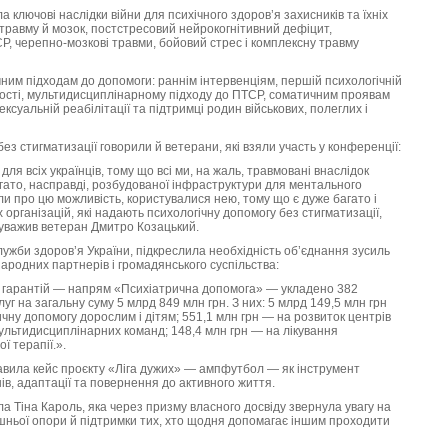
 ключові наслідки війни для психічного здоров’я захисників та їхніх
 травму й мозок, постстресовий нейрокогнітивний дефіцит,
Р, черепно-мозкові травми, бойовий стрес і комплексну травму
чним підходам до допомоги: раннім інтервенціям, першій психологічній
ності, мультидисциплінарному підходу до ПТСР, соматичним проявам
ксуальній реабілітації та підтримці родин військових, полеглих і
ез стигматизації говорили й ветерани, які взяли участь у конференції:
ля всіх українців, тому що всі ми, на жаль, травмовані внаслідок
багато, насправді, розбудованої інфраструктури для ментального
и про цю можливість, користувалися нею, тому що є дуже багато і
х організацій, які надають психологічну допомогу без стигматизації,
ауважив ветеран Дмитро Козацький.
лужби здоров’я України, підкреслила необхідність об’єднання зусиль
ародних партнерів і громадянського суспільства:
 гарантій — напрям «Психіатрична допомога» — укладено 382
г на загальну суму 5 млрд 849 млн грн. З них: 5 млрд 149,5 млн грн
чну допомогу дорослим і дітям; 551,1 млн грн — на розвиток центрів
ультидисциплінарних команд; 148,4 млн грн — на лікування
ї терапії.».
авила кейс проєкту «Ліга дужих» — ампфутбол — як інструмент
в, адаптації та повернення до активного життя.
а Тіна Кароль, яка через призму власного досвіду звернула увагу на
ішньої опори й підтримки тих, хто щодня допомагає іншим проходити