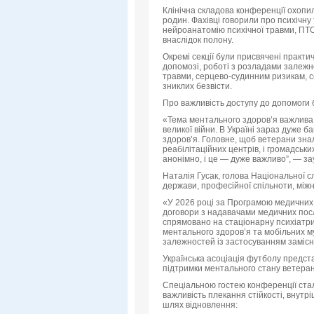
Клінічна складова конференції охопила
родин. Фахівці говорили про психічну
нейроанатомію психічної травми, ПТС
внаслідок полону.
Окремі секції були присвячені практи
допомозі, роботі з розладами залеж
травми, серцево-судинним ризикам, се
зниклих безвісти.
Про важливість доступу до допомоги б
«Тема ментального здоров’я важлива д
великої війни. В Україні зараз дуже 
здоровʼя. Головне, щоб ветерани знал
реабілітаційних центрів, і громадськи
анонімно, і це — дуже важливо”, — з
Наталія Гусак, голова Національної с
держави, професійної спільноти, міжн
«У 2026 році за Програмою медичних
договори з надавачами медичних послу
спрямовано на стаціонарну психіатри
ментального здоров’я та мобільних м
залежностей із застосуванням замісно
Українська асоціація футболу предст
підтримки ментального стану ветерані
Спеціальною гостею конференції стал
важливість плекання стійкості, внутр
шлях відновлення: