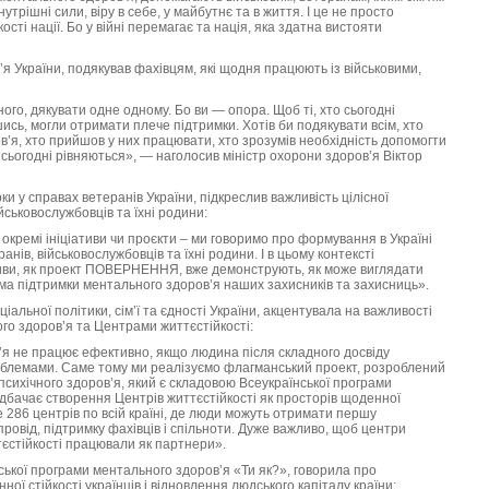
утрішні сили, віру в себе, у майбутнє та в життя. І це не просто
сті нації. Бо у війні перемагає та нація, яка здатна вистояти
ʼя України, подякував фахівцям, які щодня працюють із військовими,
го, дякувати одне одному. Бо ви — опора. Щоб ті, хто сьогодні
сь, могли отримати плече підтримки. Хотів би подякувати всім, хто
’я, хто прийшов у них працювати, хто зрозумів необхідність допомогти
 сьогодні рівняються», — наголосив міністр охорони здоровʼя Віктор
и у справах ветеранів України, підкреслив важливість цілісної
йськовослужбовців та їхні родини:
окремі ініціативи чи проєкти ‒ ми говоримо про формування в Україні
анів, військовослужбовців та їхні родини. І в цьому контексті
тиви, як проект ПОВЕРНЕННЯ, вже демонструють, як може виглядати
ма підтримки ментального здоров’я наших захисників та захисниць».
іальної політики, сім’ї та єдності України, акцентувала на важливості
о здоров’я та Центрами життєстійкості:
я не працює ефективно, якщо людина після складного досвіду
роблемами. Саме тому ми реалізуємо флагманський проект, розроблений
сихічного здоров’я, який є складовою Всеукраїнської програми
едбачає створення Центрів життєстійкості як просторів щоденної
е 286 центрів по всій країні, де люди можуть отримати першу
провід, підтримку фахівців і спільноти. Дуже важливо, щоб центри
єстійкості працювали як партнери».
ської програми ментального здоровʼя «Ти як?», говорила про
ої стійкості українців і відновлення людського капіталу країни: