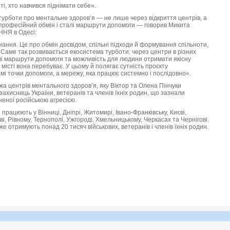
ті, хто навчився піднімати себе».
турботи про ментальне здоров’я — не лише через відкриття центрів, а
, професійний обмін і сталі маршрути допомоги — говорив Микита
ННЯ в Одесі:
нання. Це про обмін досвідом, спільні підходи й формування спільноти,
Саме так розвивається екосистема турботи: через центри в різних
алі маршрути допомоги та можливість для людини отримати якісну
 місті вона перебуває. У цьому й полягає сутність проєкту
точки допомоги, а мережу, яка працює системно і послідовно».
центрів ментального здоров’я, яку Віктор та Олена Пінчуки
захисниць України, ветеранів та членів їхніх родин, що зазнали
неної російською агресією.
працюють у Вінниці, Дніпрі, Житомирі, Івано-Франківську, Києві,
і, Рівному, Тернополі, Ужгороді, Хмельницькому, Черкасах та Чернігові.
е отримують понад 20 тисяч військових, ветеранів і членів їхніх родин.