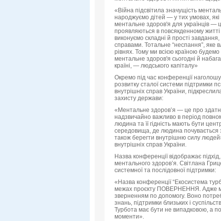
«Війна підсвітила значущість менталь
народжуємо дітей — у тих умовах, які
ментальне здоров'я для українців — 
проявляються в повсякденному житті 
виконуємо складні й прості завдання
справами. Тотальне “неспання”, яке в
рівнях. Тому ми всією країною будемо
ментальне здоров'я сьогодні й набага
країні, — людського капіталу»
Окремо під час конференції наголошув
розвитку сталої системи підтримки пс
внутрішніх справ України, підкреслил
захисту держави:
«Ментальне здоровʼя — це про здатні
надзвичайно важливо в період повном
людина та її гідність мають бути цен
середовища, де людина почувається 
також берегти внутрішню силу людей
внутрішніх справ України.
Назва конференції відображає підхід
ментального здоров’я. Світлана Гри
системної та послідовної підтримки:
«Назва конференції “Екосистема турб
межах проєкту ПОВЕРНЕННЯ. Адже ме
зверненням по допомогу. Воно потребу
знань, підтримки близьких і суспільст
Турбота має бути не випадковою, а п
моменти».