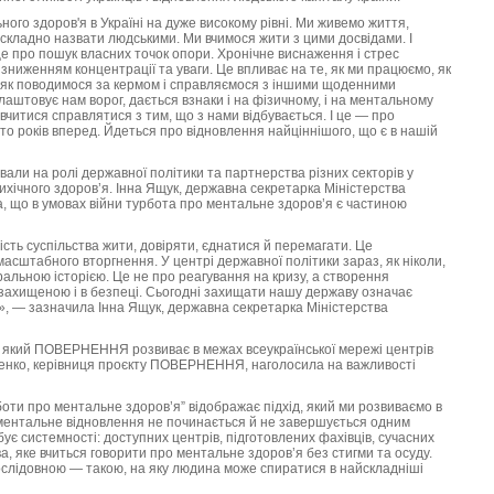
ного здоров'я в Україні на дуже високому рівні. Ми живемо життя,
 складно назвати людськими. Ми вчимося жити з цими досвідами. І
це про пошук власних точок опори. Хронічне виснаження і стрес
зниженням концентрації та уваги. Це впливає на те, як ми працюємо, як
, як поводимося за кермом і справляємося з іншими щоденними
лаштовує нам ворог, дається взнаки і на фізичному, і на ментальному
 вчитися справлятися з тим, що з нами відбувається. І це — про
то років вперед. Йдеться про відновлення найціннішого, що є в нашій
али на ролі державної політики та партнерства різних секторів у
ихічного здоров’я. Інна Ящук, державна секретарка Міністерства
а, що в умовах війни турбота про ментальне здоров’я є частиною
сть суспільства жити, довіряти, єднатися й перемагати. Це
асштабного вторгнення. У центрі державної політики зараз, як ніколи,
тральною історією. Це не про реагування на кризу, а створення
захищеною і в безпеці. Сьогодні захищати нашу державу означає
», — зазначила Інна Ящук, державна секретарка Міністерства
, який ПОВЕРНЕННЯ розвиває в межах всеукраїнської мережі центрів
ценко, керівниця проєкту ПОВЕРНЕННЯ, наголосила на важливості
оти про ментальне здоров’я” відображає підхід, який ми розвиваємо в
нтальне відновлення не починається й не завершується одним
є системності: доступних центрів, підготовлених фахівців, сучасних
ва, яке вчиться говорити про ментальне здоров’я без стигми та осуду.
ослідовною — такою, на яку людина може спиратися в найскладніші