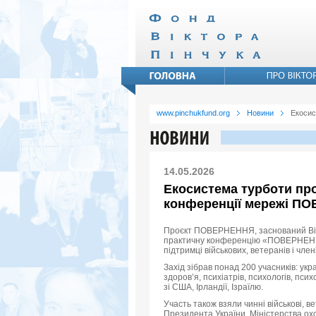
www.pinchukfund.org
Новини
Екосис
14.05.2026
Екосистема турботи пр
конференції мережі П
Проєкт ПОВЕРНЕННЯ, заснований Вікт
практичну конференцію «ПОВЕРНЕННЯ
підтримці військових, ветеранів і члені
Захід зібрав понад 200 учасників: укр
здоров’я, психіатрів, психологів, пси
зі США, Ірландії, Ізраїлю.
Участь також взяли чинні військові, в
Президента України, Міністерства охо