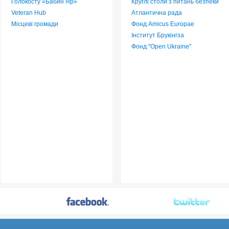
Голокосту «Бабин Яр»
Круглі столи з питань безпеки
Veteran Hub
Атлантична рада
Місцеві громади
Фонд Amicus Europae
Інститут Брукінгза
Фонд "Open Ukraine"