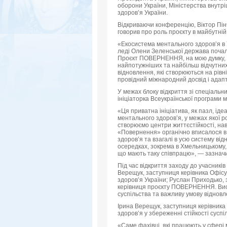
оборони України, Міністерства внутрі
здоров’я України.
Відкриваючи конференцію, Віктор Пі
говорив про роль проєкту в майбутній
«Екосистема ментального здоров’я в У
леді Олени Зеленської держава почал
Проєкт ПОВЕРНЕННЯ, на мою думку, є 
найпотужніших та найбільш відчутних
відновлення, які створюються на рівн
провідний міжнародний досвід і адапт
У межах блоку відкриття зі спеціаль
ініціаторка Всеукраїнської програми 
«Ця приватна ініціатива, як пазл, ід
ментального здоров’я, у межах якої р
створюємо центри життєстійкості, нав
«Повернення» органічно вписалося в м
здоров’я та взагалі в усю систему від
осередках, зокрема в Хмельницькому, у
що мають таку співпрацю», — зазнач
Під час відкриття заходу до учасникі
Верещук, заступниця керівника Офісу
здоров’я України; Руслан Приходько, 
керівниця проєкту ПОВЕРНЕННЯ. Вист
суспільства та важливу умову відновле
Ірина Верещук, заступниця керівника
здоров’я у збереженні стійкості суспі
«Саме фахівці, які працюють у сфері 