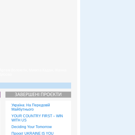
 Артем Волокітін, Микита Кадан, Жанна
дирова
Україна: На Передовій
Майбутнього
YOUR COUNTRY FIRST – WIN
WITH US
Deciding Your Tomorrow
Проєкт UKRAINE IS YOU