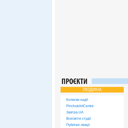
Колиски надії
PinchukArtCentre
Завтра.UA
Всесвітні студії
Публічні лекції