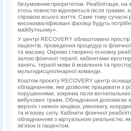
безумовним пріоритетом. Реабілітація, на
хтось повністю відновиться після травми, а
справою всього життя. Саме тому сучасні р
висококваліфіковані фахівці будуть потрібні і
майбутньому».
У центрі RECOVERY облаштовано простір 
пацієнтів, проведення процедур із фізичної 
та масажу. Окремо створено основну реабі
залою фізичної терапії, кабінетами ерготер
занять, терапії мови й мовлення та просто
мультидисциплінарної команди.
Коштом проєкту RECOVERY центр оснаще
обладнанням, яке дозволяє працювати з р
порушеннями, зокрема після вогнепальних 
вибухових травм. Обладнання допомагає в
верхніх і нижніх кінцівок, рівновагу, коорди
та м’язову силу. Кабінети фізичної реабілі
обладнанням з віртуальною реальністю, я
зв’язок із пацієнтом.