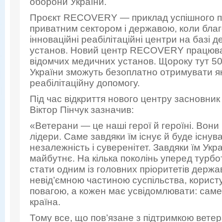
оборони України.
Проєкт RECOVERY — приклад успішного п
приватним сектором і державою, коли бла
інноваційні реабілітаційні центри на базі
установ. Новий центр RECOVERY працювати
відомчих медичних установ. Щороку тут 50
України зможуть безоплатно отримувати як
реабілітаційну допомогу.
Під час відкриття нового центру засновн
Віктор Пінчук зазначив:
«Ветерани — це наші герої й героїні. Вони 
лідери. Саме завдяки їм існує й буде існув
незалежність і суверенітет. Завдяки їм Ук
майбутнє. На кілька поколінь уперед турбо
стати одним із головних пріоритетів держа
невід’ємною частиною суспільства, корист
повагою, а кожен має усвідомлювати: саме
країна.
Тому все, що пов’язане з підтримкою ветер