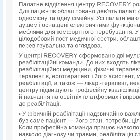
Палатне відділення центру RECOVERY роз
Для пацієнтів облаштовано дев’ять палат: 
одномісну та одну сімейну. Усі палати маю
душем і оснащені електричними функціон
меблями для комфортного перебування. У 
цілодобовий пост медичної сестри, облашт
перев’язувальна та оглядова.
У центрі RECOVERY сформовано дві муль
реабілітаційні команди. До них входять ліка
реабілітаційної медицини, фізичні терапев
терапевтів, ерготерапевт і його асистент, 
реабілітації, а також — лікарі-терапевт, нев
центру підвищують професійну кваліфікац
й навчання на освітніх платформах і впро
до реабілітації.
«У фізичній реабілітації надзвичайно важл
був саме пацієнт — його стан, потреби, ціл
Коли професійна команда працює навколо
навколо діагнозу чи травми, реабілітація 